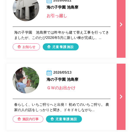
2026/06/22
海の子学園 池島寮
お引っ越し
海の子学園 池島寮では昨年から建て替え工事を行ってき
ましたが、このたび2026年5月に新しい棟が完成し、...
お知らせ
児童養護施設
2026/05/13
海の子学園 池島寮
ＧＷのお出かけ
春らしく、いちご狩りへと出発！ 初めてのいちご狩り。 農
家の人の話をしっかりと聞き、ドキドキしながら...
施設内行事
児童養護施設