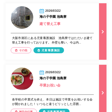
2026/03/22
海の子学園 池島寮
建て替え工事
大阪市港区にある児童養護施設 池島寮ではただいま建て
替え工事を行っております。 外壁も整い、今は内...
その他
児童養護施設
2026/03/22
海の子学園 池島寮
卒業お祝い会
各学校の卒業式を終え、本日は施設で卒業をお祝いする会
が開かれました！ いつもと違うピリッとした雰囲...
施設内行事
児童養護施設