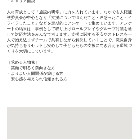
・キャリア面談
人材育成として「施設内研修」に力を入れています。なかでも人権擁
護委員会が中心となり「支援について悩んだこと・戸惑ったこと・イ
ライラしたこと」などを定期的にアンケートで集めています。アンケ
ートの結果は、事例として取り上げロールプレイやグループ討議を通
して対応方法をみんなで考えます。支援に関する不安やストレスを一
人で抱え込まずチームで共有しながら解決していくことで、職員自身
が気持ちをリセットし安心して子どもたちの支援に向き合える環境づ
くりを大切にしています。
［求める人物像］
・笑顔で明るく前向きな方
・よりよい人間関係が築ける方
・安心感を与えられ信頼される方