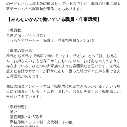
の子どもたちは和太鼓の練習をしているのですが、地域の行事に和太
鼓チームへの出演依頼が来ることもあります。
【みんせいかんで働いている職員・仕事環境】
［職員数］
全体34名（パート含む）
うちケアワーカー（保育士・児童指導員など）27名
［職場の雰囲気］
20代から70代まで幅広く働いています。子どもにとっては、お兄さ
ん、お姉さんのような存在からおじいちゃん、おばあちゃんのような
存在までいる、ひとつの大家族のような雰囲気だと思います。世代を
超えた会話やサポートが日常にあり、困った時はすぐに声を掛け合え
る雰囲気があります。
先日の職員アンケートでは「職場内に相談できる人がいる」という項
目に全職員が「いる」と回答しました。お互いを支え合う職場風土が
根付いてきています。
［勤務形態］
・通い
・宿直回数：4~5回/月
・勤務形態：シフト制、交代制、その他