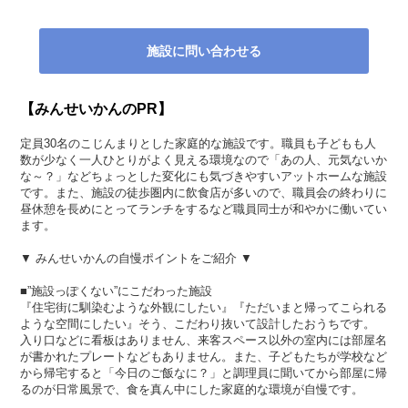
施設に問い合わせる
【みんせいかんのPR】
定員30名のこじんまりとした家庭的な施設です。職員も子どもも人
数が少なく一人ひとりがよく見える環境なので「あの人、元気ないか
な～？」などちょっとした変化にも気づきやすいアットホームな施設
です。また、施設の徒歩圏内に飲食店が多いので、職員会の終わりに
昼休憩を長めにとってランチをするなど職員同士が和やかに働いてい
ます。
▼ みんせいかんの自慢ポイントをご紹介 ▼
■”施設っぽくない”にこだわった施設
『住宅街に馴染むような外観にしたい』『ただいまと帰ってこられる
ような空間にしたい』そう、こだわり抜いて設計したおうちです。
入り口などに看板はありません、来客スペース以外の室内には部屋名
が書かれたプレートなどもありません。また、子どもたちが学校など
から帰宅すると「今日のご飯なに？」と調理員に聞いてから部屋に帰
るのが日常風景で、食を真ん中にした家庭的な環境が自慢です。