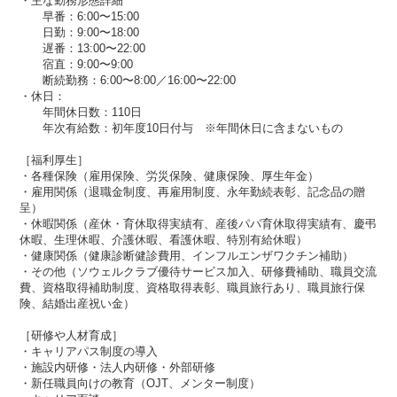
・主な勤務形態詳細
早番：6:00〜15:00
日勤：9:00〜18:00
遅番：13:00〜22:00
宿直：9:00〜9:00
断続勤務：6:00〜8:00／16:00〜22:00
・休日：
年間休日数：110日
年次有給数：初年度10日付与 ※年間休日に含まないもの
［福利厚生］
・各種保険（雇用保険、労災保険、健康保険、厚生年金）​​
・雇用関係（退職金制度、再雇用制度、永年勤続表彰、記念品の贈
呈）
・休暇関係（産休・育休取得実績有、産後パパ育休取得実績​​有、慶弔
休暇​​、生理休暇、介護休暇、看護休暇、特別有給休暇）
・健康関係（健康診断健診費用、インフルエンザワクチン補助​）
・その他（ソウェルクラブ優待サービス加入、研修費補助、職員交流
費、資格取得補助制度、資格取得表彰、職員旅行あり、職員旅行保
険、結婚出産祝い金）
［研修や人材育成］
・キャリアパス制度の導入
・施設内研修・法人内研修・外部研修
・新任職員向けの教育（OJT、メンター制度）