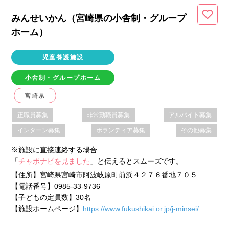
みんせいかん（宮崎県
の小舎制・グループ
ホーム
）
児童養護施設
小舎制・グループホーム
宮崎県
正職員募集
非常勤職員募集
アルバイト募集
インターン募集
ボランティア募集
その他募集
※施設に直接連絡する場合
「
チャボナビを見ました
」と伝えるとスムーズです。
【住所】
宮崎県宮崎市阿波岐原町前浜４２７６番地７０５
【電話番号】
0985-33-9736
【子どもの定員数】
30名
【施設ホームページ】
https://www.fukushikai.or.jp/j-minsei/