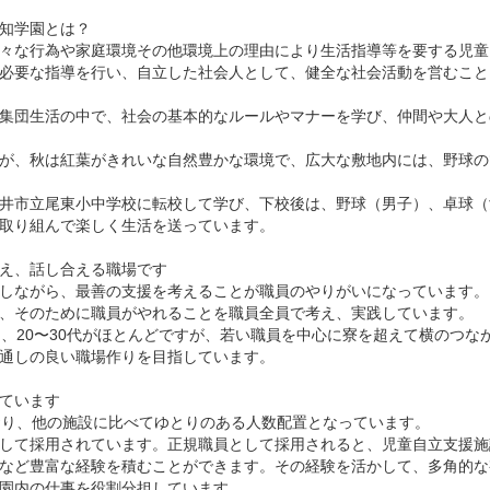
知学園とは？
々な行為や家庭環境その他環境上の理由により生活指導等を要する児童
必要な指導を行い、自立した社会人として、健全な社会活動を営むこと
集団生活の中で、社会の基本的なルールやマナーを学び、仲間や大人と
が、秋は紅葉がきれいな自然豊かな環境で、広大な敷地内には、野球の
井市立尾東小中学校に転校して学び、下校後は、野球（男子）、卓球（
取り組んで楽しく生活を送っています。
え、話し合える職場です
しながら、最善の支援を考えることが職員のやりがいになっています。
、そのために職員がやれることを職員全員で考え、実践しています。
く、20〜30代がほとんどですが、若い職員を中心に寮を超えて横のつな
通しの良い職場作りを目指しています。
ています
おり、他の施設に比べてゆとりのある人数配置となっています。
して採用されています。正規職員として採用されると、児童自立支援施
など豊富な経験を積むことができます。その経験を活かして、多角的な
園内の仕事を役割分担しています。