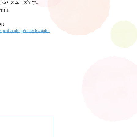
えるとスムーズです。
3-1
制）
.pref.aichi.jp/soshiki/aichi-