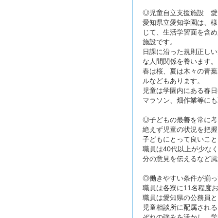
◎児童自立支援施設 愛
愛知県立愛知学園は、様
じて、生活学習面を含め
施設です。
日課に沿った規則正しい
な人間関係を養います。
春は桜、夏は木々の青葉
ルなどもあります。
児童は学園内にある春日
マラソン、畑作業等にも
◎子どもの最善を常に考
絶えず児童の状況を把握
子どもにとって良いこと
職員は40代以上が少な
分の意見を伝えるなど風
◎働きやすい条件が揃っ
職員は各寮に11名程度
職員は愛知県の公務員と
児童相談所に配属される
ぞれの強みを活かし、学