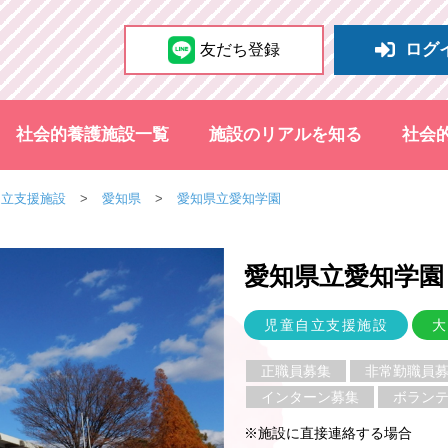
ログ
友だち登録
社会的養護施設一覧
施設のリアルを知る
社会
自立支援施設
愛知県
愛知県立愛知学園
愛知県立愛知学園
児童自立支援施設
大
正職員募集
非常勤職員
インターン募集
ボラン
※施設に直接連絡する場合