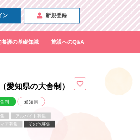
イン
新規登録
的養護の基礎知識
施設へのQ&A
（愛知県
の大舎制
）
舎制
愛知県
募集
アルバイト募集
ティア募集
その他募集