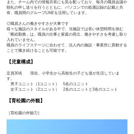
また、チーム内での情報共有にも気を配っており、毎月の職員会議や
朝礼の申し送りを行うとともに、パソコンでの処遇記録の記載と共
有、職員間のグループLINEを活用しています。
◎職員さんの働きやすさが大事です
様々な施設のスタイルがある中で、当施設では長い休憩時間を挟む
「断続勤務」は、職員の仕事と家庭の両立、働きやすさを考慮し取り
入れていません。
職員のライフステージに合わせて、法人内の施設・事業所に異動する
ことで働き続けることも可能です。
【児童構成】
定員30名 現在、小学生から高校生の子ども達が生活していま
す。
男子ユニット（1ユニット） 5名のユニット
女子ユニット（2ユニット） 2名のユニットと3名のユニット
【育松園の外観】
［育松園の外観①］