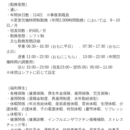
［勤務形態］
・通い
・年間休日数：114日 ※事務系職員
※変形労働時間制勤務（年間2,008時間勤務）においては、9～10
日／月
・宿直回数：約5回／月
・勤務形態：シフト制
主な勤務形態詳細
早番 06:30～16:30（おもに平日） 、07:30～17:30（おもに
土日）
遅番 11:00～22:00（おもにこちら）、13:00～22:00（年間労
働時間の調整用）
泊り 15:00～23:00（宿直23:00～翌05:00）05:00～11:00
※休憩はシフトに応じて設定
［福利厚生］
・各種保険（健康保険、厚生年金保険、雇用保険、労災保険）
・雇用関係（退職金制度、再雇用制度、永年勤続表彰）
・休暇関係（年次有給休暇、産前産後休暇、育休休暇、生理休暇、介
護休暇、介護休業、子の看護休暇、特別休暇（慶弔休暇、リフレッシ
ュ休暇等））
・健康関係（健康診断、インフルエンザワクチン接種補助、ストレス
チェック等）
・その他（居住手当、通勤手当、特殊業務手当、宿直手当、扶養手