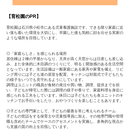
【育松園のPR】
育松園は石川県小松市にある児童養護施設です。できる限り家庭に近
い落ち着いた環境を大切にし、卒園した後も気軽に顔を出せる実家の
ような場所を目指しています。
◎「家庭らしさ」を感じられる場所
居住棟は２棟の平屋からなり、天井が高く天窓からは日差しも差し込
み、また全体的に木目調のつくりにて、明るく開放感のある生活空間
となっています。生活設備は一般家庭にある家具や家電を備え、リビ
ング周りには子ども達の居室を配置。キッチンは対面式で子どもたち
の様子をいつでも見守れるようにしています。
調理はユニットの職員が食材の発注や買い物、調理、提供までを担
い、子どもが帰宅した際には調理の様子や香りで、家庭料理を身近に
感じられる工夫をしています。休日には子どもたちも各ユニットのキ
ッチンでお手伝いをしたり、おやつづくりを楽しむこともあります。
◎子どもの専門家として、子どもの最善を常に考えられるチーム
子どもの世話をする保育士や児童指導員に加え、その他専門職や管理
職も含めたチームでケースのアセスメントを実施し、多角的な視点か
ら支援の質の向上を目指しています。