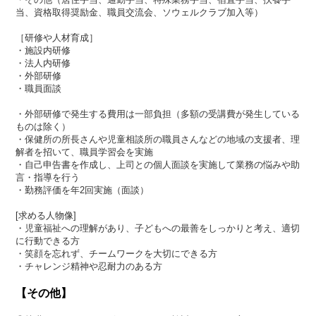
当、資格取得奨励金、職員交流会、ソウェルクラブ加入等）
［研修や人材育成］
・施設内研修
・法人内研修
・外部研修
・職員面談
・外部研修で発生する費用は一部負担（多額の受講費が発生している
ものは除く）
・保健所の所長さんや児童相談所の職員さんなどの地域の支援者、理
解者を招いて、職員学習会を実施
・自己申告書を作成し、上司との個人面談を実施して業務の悩みや助
言・指導を行う
・勤務評価を年2回実施（面談）
[求める人物像]
・児童福祉への理解があり、子どもへの最善をしっかりと考え、適切
に行動できる方
・笑顔を忘れず、チームワークを大切にできる方
・チャレンジ精神や忍耐力のある方
【その他】