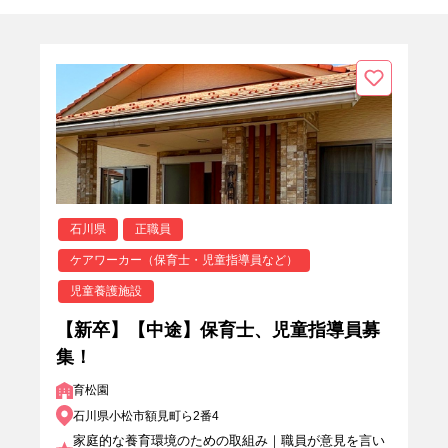
石川県
正職員
ケアワーカー（保育士・児童指導員など）
児童養護施設
【新卒】【中途】保育士、児童指導員募
集！
育松園
石川県小松市額見町ら2番4
家庭的な養育環境のための取組み｜職員が意見を言い