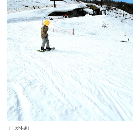
［ヨガ体操］