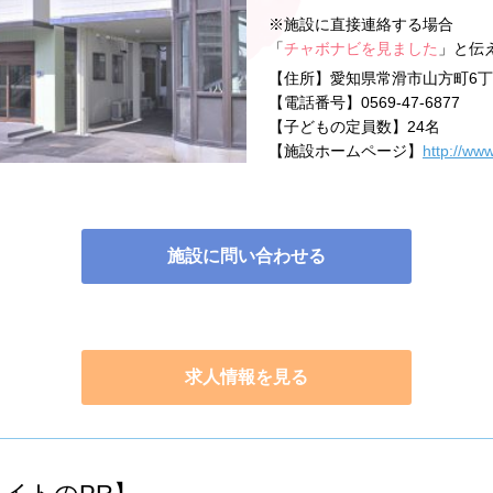
※施設に直接連絡する場合
「
チャボナビを見ました
」と伝
【住所】
愛知県常滑市山方町6丁
【電話番号】
0569-47-6877
【子どもの定員数】
24名
【施設ホームページ】
http://www
施設に問い合わせる
求人情報を見る