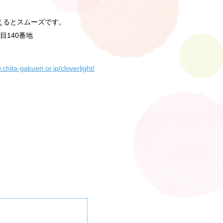
えるとスムーズです。
目140番地
.chita-gakuen.or.jp/cloverlight/