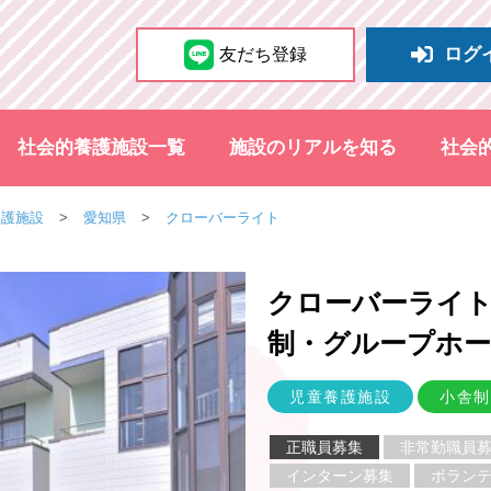
ログ
友だち登録
社会的養護施設一覧
施設のリアルを知る
社会
養護施設
愛知県
クローバーライト
クローバーライト
制・グループホ
児童養護施設
小舎制
正職員募集
非常勤職員
インターン募集
ボラン