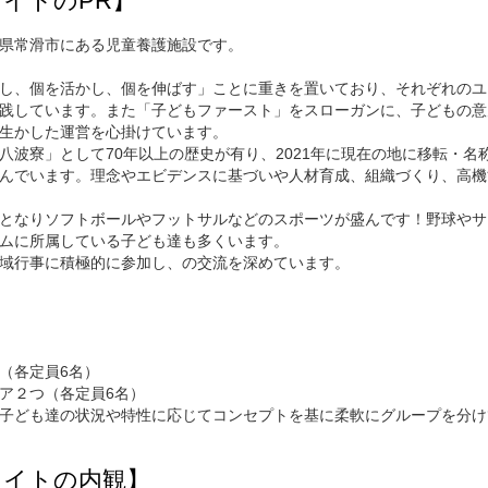
イトのPR】
県常滑市にある児童養護施設です。
し、個を活かし、個を伸ばす」ことに重きを置いており、それぞれのユ
践しています。また「子どもファースト」をスローガンに、子どもの意
生かした運営を心掛けています。
八波寮」として70年以上の歴史が有り、2021年に現在の地に移転・名
んでいます。理念やエビデンスに基づいや人材育成、組織づくり、高機
となりソフトボールやフットサルなどのスポーツが盛んです！野球やサ
ムに所属している子ども達も多くいます。
域行事に積極的に参加し、の交流を深めています。
（各定員6名）
ア２つ（各定員6名）
子ども達の状況や特性に応じてコンセプトを基に柔軟にグループを分け
ライトの内観】