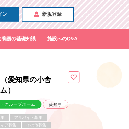
イン
新規登録
的養護の基礎知識
施設へのQ&A
（愛知県
の小舎
ーム
）
・グループホーム
愛知県
募集
アルバイト募集
ティア募集
その他募集