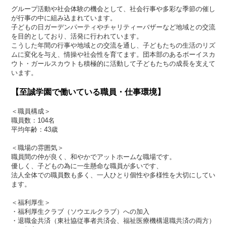
グループ活動や社会体験の機会として、社会行事や多彩な季節の催し
が行事の中に組み込まれています。
子どもの日ガーデンパーティやチャリティーバザーなど地域との交流
を目的としており、活発に行われています。
こうした年間の行事や地域との交流を通し、子どもたちの生活のリズ
ムに変化を与え、情操や社会性を育てます。団本部のあるボーイスカ
ウト・ガールスカウトも積極的に活動して子どもたちの成長を支えて
います。
【至誠学園で働いている職員・仕事環境】
＜職員構成＞
職員数：104名
平均年齢：43歳
＜職場の雰囲気＞
職員間の仲が良く、和やかでアットホームな職場です。
優しく、子どもの為に一生懸命な職員が多いです、
法人全体での職員数も多く、一人ひとり個性や多様性を大切にしてい
ます。
＜福利厚生＞
・福利厚生クラブ（ソウエルクラブ）への加入
・退職金共済（東社協従事者共済会、福祉医療機構退職共済の両方）