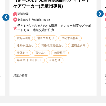
ケアワーカー(児童指導員)
至誠学園
東京都立川市錦町6-26-15
子どもがのびのびできる環境｜メンター制度などサポ
ートあり｜地域交流に注力
賞与年3回
宿直手当あり
住宅手当あり
通勤手当あり
資格取得支援あり
退職金あり
産休あり
育休あり
無資格可
年間休日110日以上
有給あり
よ
児童の養育
り