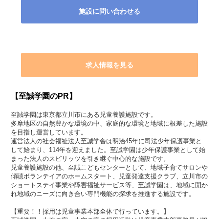
施設に問い合わせる
求人情報を見る
【至誠学園のPR】
至誠学園は東京都立川市にある児童養護施設です。
多摩地区の自然豊かな環境の中、家庭的な環境と地域に根差した施設
を目指し運営しています。
運営法人の社会福祉法人至誠学舎は明治45年に司法少年保護事業と
して始まり、114年を迎えました。至誠学園は少年保護事業として始
まった法人のスピリッツを引き継ぐ中心的な施設です。
児童養護施設の他、至誠こどもセンターとして、地域子育てサロンや
傾聴ボランテイアのホームスタート、児童発達支援クラブ、立川市の
ショートステイ事業や障害福祉サービス等、至誠学園は、地域に開か
れ地域のニーズに向き合い専門機能の探求を推進する施設です。
【重要！！採用は児童事業本部全体で行っています。】