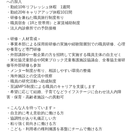
への加入
・勤続10年リフレッシュ休暇 1週間
・勤続20年キャリアアップ休暇10日間
・研修を兼ねた職員旅行制度有り
・職員宿舎（1Rと世帯用）と家賃補助制度
・法人内診療所での予防接種
＜研修・人材育成＞
・事業本部による採用前研修の実施や経験階層別での職員研修、心理
や養育など専門研修
・外部講師や一般企業の方を招聘して実施する職員主体の自主ゼミ
・東社協児童部会や関東ブロック児童養護施設協議会、全養協主催研
修等外部研修も参加
・メンター制度が有り、相談しやすい環境の整備
・海外施設との交流や視察
・職員の研究活動へ助成制度
・至誠MPS制度による職員のキャリアを支援します
・希望に応じて結婚、子育てなどライフステージに合わせ法人内障
害・保育・高齢者施設への異動可
＜こんな人を待っています＞
・自主的に考え意欲的に働ける方
・協調性があり礼儀正しい方
・粘り強く前向きに働ける方
・こども・利用者の権利擁護を基盤にチームで働ける方