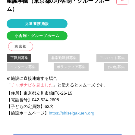
至誠学園（東京都
の小舎制・グループホー
ム
）
児童養護施設
小舎制・グループホーム
東京都
正職員募集
非常勤職員募集
アルバイト募集
インターン募集
ボランティア募集
その他募集
※施設に直接連絡する場合
「
チャボナビを見ました
」と伝えるとスムーズです。
【住所】
東京都立川市錦町6-26-15
【電話番号】
042-524-2608
【子どもの定員数】
62名
【施設ホームページ】
https://shiseigakuen.org