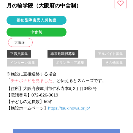
月の輪学院（大阪府
の中舎制
）
福祉型障害児入所施設
中舎制
大阪府
正職員募集
非常勤職員募集
アルバイト募集
インターン募集
ボランティア募集
その他募集
※施設に直接連絡する場合
「
チャボナビを見ました
」と伝えるとスムーズです。
【住所】
大阪府寝屋川市仁和寺本町2丁目3番3号
【電話番号】
072-826-0619
【子どもの定員数】
50名
【施設ホームページ】
https://tsukinowa.or.jp/