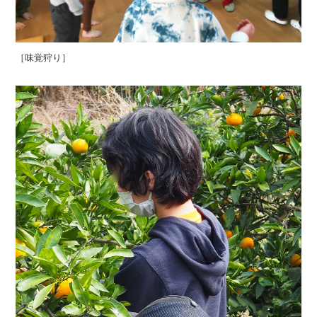
［味覚狩り］