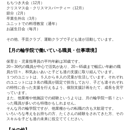
もちつき大会（12月）
クリスマス会・クリスマスパーティー（12月）
節分（2月）
卒業生外出（3月）
ユニットでの料理教室（通年）
お誕生日会（毎月）
その他、手芸クラブ、運動クラブで子ども達が活動しています。
【月の輪学院で働いている職員・仕事環境】
保育士・児童指導員の平均年齢は30歳です。
20～30代の職員が中心で活気があり、20～65歳まで幅広い年齢の職
員が日々、和気あいあいと子ども達の支援に取り組んでいます。
１つのユニットは、５人から８人の児童が生活しています。それぞれ
のユニットには３名の職員が固定で担当しており、子ども達それぞれ
の特性に合った支援を行えるよう、個別支援計画をたて、成長を見守
っています。
また、他業種や他施設での経験というよりは、月の輪学院一筋！とい
った職員が多いのも特徴かもしれません。
そんな月の輪学院ですが、他業種からの転職の方も大歓迎です。
いろいろな考えをお持ちの方、たくさんの経験をされてきた方、その
スキルを子ども達の未来に役立ててください。
【その他】