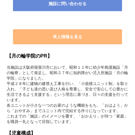
施設に問い合わせる
求人情報を見る
【月の輪学院のPR】
当施設は大阪府寝屋川市において、昭和１１年に幼少年救護施設「月
の輪寮」として発足し、昭和２７年に知的障がい児入所施設「月の輪
学院」になりました。
平成２８年に建物の建替え工事を行い、「小規模ユニット制」を取り
入れ、「子ども達の思い及び人格を尊重し、安全で安心して心豊かに
生活できるよう支援する」という理念に基づき、日々の支援を行って
います。
各ユニットが小さな一つのお家のような機能をもち、「おはよう」か
ら「おやすみ」までユニット内で完結する作りになっています。
これまでの「施設」のイメージを覆す、「おかえり」が待つ「家庭」
を職員一丸となって目指しています。
【児童構成】