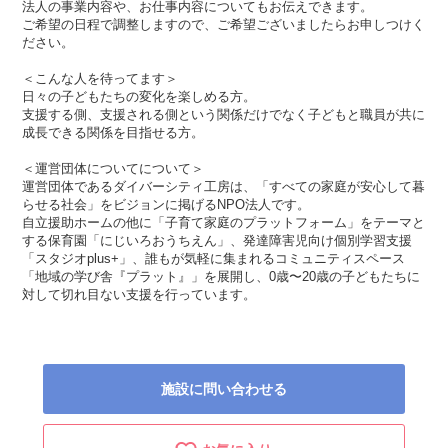
法人の事業内容や、お仕事内容についてもお伝えできます。
ご希望の日程で調整しますので、ご希望ございましたらお申しつけく
ださい。
＜こんな人を待ってます＞
日々の子どもたちの変化を楽しめる方。
支援する側、支援される側という関係だけでなく子どもと職員が共に
成長できる関係を目指せる方。
＜運営団体についてについて＞
運営団体であるダイバーシティ工房は、「すべての家庭が安心して暮
らせる社会」をビジョンに掲げるNPO法人です。
自立援助ホームの他に「子育て家庭のプラットフォーム」をテーマと
する保育園「にじいろおうちえん」、発達障害児向け個別学習支援
「スタジオplus+」、誰もが気軽に集まれるコミュニティスペース
「地域の学び舎『プラット』」を展開し、0歳〜20歳の子どもたちに
対して切れ目ない支援を行っています。
施設に問い合わせる