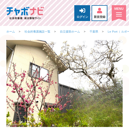
ログイン
新規登録
ホーム
社会的養護施設一覧
自立援助ホーム
千葉県
Le Port（ ル