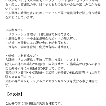
20代から60代までの年齢もバックグラウンドも様々なスタッフが明
るく楽しい雰囲気の中、日々子どもとの生活や会話を楽しみながら働
いています。
一人勤務の時間も多いためミーティング等で職員同士が話し合う時間
を大切にしています。
＜福利厚生＞
・リフレッシュ休暇が５日間連続で取得できる。
・退職金共済（中小企業退職金共済）への加入有り。
・結婚、出産時にはお祝い金の支給制度有り。
・保育料、学童保育料・病児保育料の補助有り。
＜研修・人材育成など＞
入職時に法人内研修を実施し丁寧に指導していきます。
同法人の他の事業部の研修や、自立援助ホーム協議会の研修への参加
など外部研修にも積極的に参加しています。
書籍の購入費用や外部研修へ参加時に研修費の補助制度有り（上限月
額５０００円まで）。
外部の専門家からメンタルケアカウンセリングを受ける事が可能で
す。
【その他】
ご応募の前に個別相談の実施も可能です。