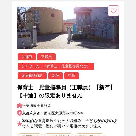
京都府
正職員
ケアワーカー（保育士・児童指導員など）
児童養護施設
新卒
中途
保育士 児童指導員（正職員）【新卒】
【中途】の限定ありません
平安徳義会養護園
京都府京都市西京区大原野灰方町249
家庭的な養育環境のための取組み｜子どもがのびのび
できる環境｜歴史が長い／規模の大きい法人