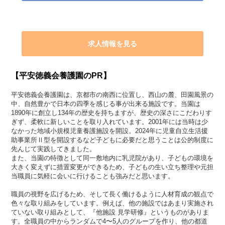
求人情報を見る
【平安徳義会養護園のPR】
平安徳義会養護園は、京都市の南西に位置し、西山の麓、田園風景の
中、自然豊かで日本の四季を感じる事が出来る施設です。当園は
1890年に創立し134年の歴史を持ちますが、歴史の深さにこだわりす
ぎず、柔軟に新しいことを取り入れています。2001年には当時は少
なかった地域小規模児童養護施設を開設。2024年に児童自立生活援
助事業所Ⅱ型を開設するなど子どもに必要だと思うことは公的制度に
先んじて実践してきました。
また、当園の特徴として同一敷地内に乳児院があり、子どもの環境を
大きく変えずに措置変更ができるため、子どもの生い立ち整理や元担
当職員に気軽に会いに行けることも強みだと思います。
職員の視野を広げるため、そして長く働けるように人材育成の観点で
色々な取り組みをしています。例えば、他の施設ではあまり実施され
ていない取り組みとして、『他施設 見学研修』というものがありま
す。全職員の中からランダムで4〜5人のグループを作り、他の都道