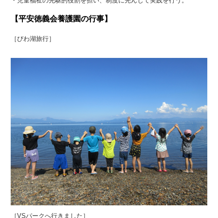
・児童福祉の先駆的役割を担い、制度に先んじて実践を行う。
【平安徳義会養護園の行事】
［びわ湖旅行］
［VSパークへ行きました］