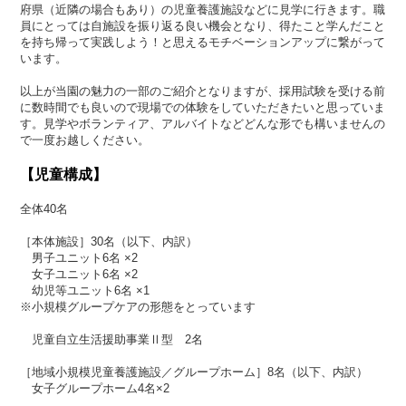
府県（近隣の場合もあり）の児童養護施設などに見学に行きます。職
員にとっては自施設を振り返る良い機会となり、得たこと学んだこと
を持ち帰って実践しよう！と思えるモチベーションアップに繋がって
います。
以上が当園の魅力の一部のご紹介となりますが、採用試験を受ける前
に数時間でも良いので現場での体験をしていただきたいと思っていま
す。見学やボランティア、アルバイトなどどんな形でも構いませんの
で一度お越しください。
【児童構成】
全体40名
［本体施設］30名（以下、内訳）
男子ユニット6名 ×2
女子ユニット6名 ×2
幼児等ユニット6名 ×1
※小規模グループケアの形態をとっています
児童自立生活援助事業Ⅱ型 2名
［地域小規模児童養護施設／グループホーム］8名（以下、内訳）
女子グループホーム4名×2