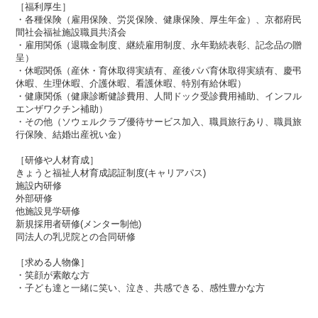
［福利厚生］
・各種保険（雇用保険、労災保険、健康保険、厚生年金）、​​京都府民
間社会福祉施設職員共済会
・雇用関係（退職金制度、継続雇用制度、永年勤続表彰、記念品の贈
呈）
・休暇関係（産休・育休取得実績有、産後パパ育休取得実績​​有、慶弔
休暇​​、生理休暇、介護休暇、看護休暇、特別有給休暇）
・健康関係（健康診断健診費用、人間ドック受診費用補助、インフル
エンザワクチン補助​​）
・その他（ソウェルクラブ優待サービス加入、職員旅行あり、職員旅
行保険、結婚出産祝い金）
［研修や人材育成］
きょうと福祉人材育成認証制度(キャリアパス)
施設内研修
外部研修
他施設見学研修
新規採用者研修(メンター制他)
同法人の乳児院との合同研修
［求める人物像］
・笑顔が素敵な方
・子ども達と一緒に笑い、泣き、共感できる、感性豊かな方