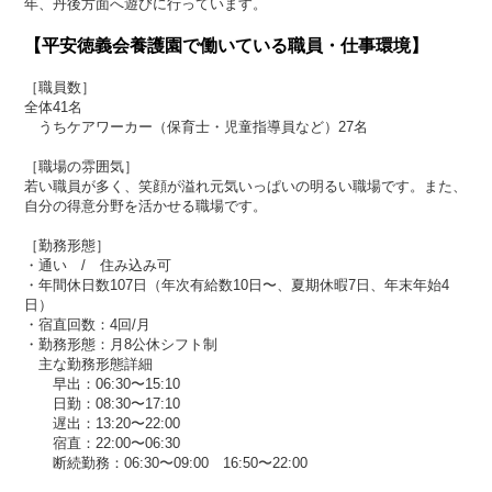
年、丹後方面へ遊びに行っています。
【平安徳義会養護園で働いている職員・仕事環境】
［職員数］
全体41名
うちケアワーカー（保育士・児童指導員など）27名
［職場の雰囲気］
若い職員が多く、笑顔が溢れ元気いっぱいの明るい職場です。また、
自分の得意分野を活かせる職場です。
［勤務形態］
・通い / 住み込み可
・年間休日数107日（年次有給数10日〜、夏期休暇7日、年末年始4
日）
・宿直回数：4回/月
・勤務形態：月8公休シフト制
主な勤務形態詳細
早出：06:30〜15:10
日勤：08:30〜17:10
遅出：13:20〜22:00
宿直：22:00〜06:30
断続勤務：06:30〜09:00 16:50〜22:00