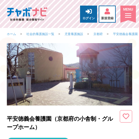
ログイン
新規登録
ホーム
社会的養護施設一覧
児童養護施設
京都府
平安徳義会養護園
平安徳義会養護園（京都府
の小舎制・グル
ープホーム
）