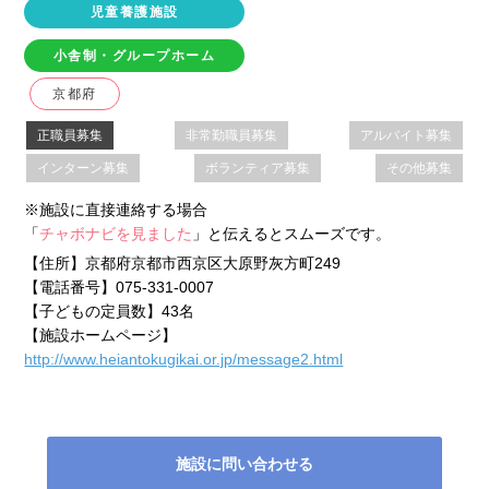
児童養護施設
小舎制・グループホーム
京都府
正職員募集
非常勤職員募集
アルバイト募集
インターン募集
ボランティア募集
その他募集
※施設に直接連絡する場合
「
チャボナビを見ました
」と伝えるとスムーズです。
【住所】
京都府京都市西京区大原野灰方町249
【電話番号】
075-331-0007
【子どもの定員数】
43名
【施設ホームページ】
http://www.heiantokugikai.or.jp/message2.html
施設に問い合わせる