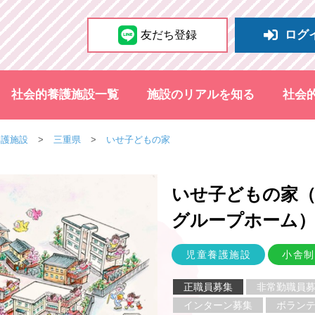
ログ
友だち登録
社会的養護施設一覧
施設のリアルを知る
社会
養護施設
三重県
いせ子どもの家
いせ子どもの家（
グループホーム
児童養護施設
小舎制
正職員募集
非常勤職員
インターン募集
ボラン