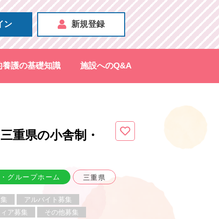
イン
新規登録
的養護の基礎知識
施設へのQ&A
三重県
の小舎制・
）
・グループホーム
三重県
募集
アルバイト募集
ティア募集
その他募集