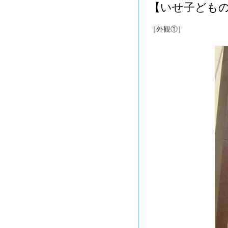
【いせ子ども
［外観①］