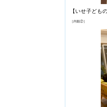
【いせ子ども
［内観②］