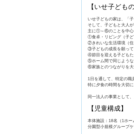
【いせ子どもの
いせ子どもの家は、「子
そして、子どもと大人が
主に①～⑥のことを中心
①食卓・リビング（子ど
②きれいな生活環境（住
③子どもの成長を願って
④節目を迎える子どもた
⑤ホーム間で同じような
⑥家族とのつながりを大
1日を通して、特定の職
特に夕食の時間を大切に
同一法人の事業として、
【児童構成】
本体施設：18名（1ホー
分園型小規模グループケ