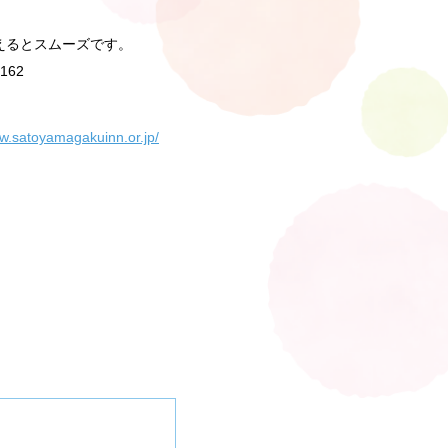
えるとスムーズです。
62
ww.satoyamagakuinn.or.jp/