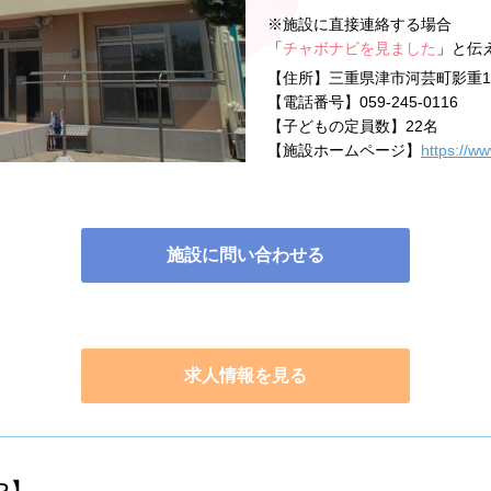
※施設に直接連絡する場合
「
チャボナビを見ました
」と伝
【住所】
三重県津市河芸町影重11
【電話番号】
059-245-0116
【子どもの定員数】
22名
【施設ホームページ】
https://w
施設に問い合わせる
求人情報を見る