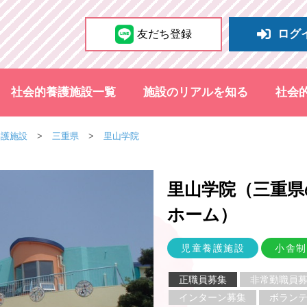
ログ
友だち登録
社会的養護施設一覧
施設のリアルを知る
社会
養護施設
三重県
里山学院
里山学院（三重県
ホーム
）
児童養護施設
小舎制
正職員募集
非常勤職員
インターン募集
ボラン