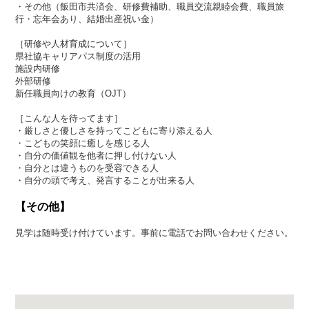
・その他（飯田市共済会、研修費補助、職員交流親睦会費、職員旅
行・忘年会あり、結婚出産祝い金）
［研修や人材育成について］
県社協キャリアパス制度の活用
施設内研修
外部研修
新任職員向けの教育（OJT）
［こんな人を待ってます］
・厳しさと優しさを持ってこどもに寄り添える人
・こどもの笑顔に癒しを感じる人
・自分の価値観を他者に押し付けない人
・自分とは違うものを受容できる人
・自分の頭で考え、発言することが出来る人
【その他】
見学は随時受け付けています。事前に電話でお問い合わせください。