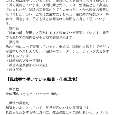
コロナ禍は縮小していましたが、施設のことを知ってもらう機会とし
て長く実施しています。夜間訪問は元々、テスト勉強会として実施し
ていましたが、雑談の雰囲気がとてもよかったことから現在の形態に
なりました。カレー会では先生方に子どもと一緒に寮の特製カレーを
食べて頂きます。子ども達と笑顔溢れる時間を共有して頂いていま
す。
・焼肉会
『焼肉の町・飯田』と言われるほど焼肉文化が浸透しています。施設
でも屋外での焼肉会が不定期で開催されます。
・夏行事
係の企画によって実施しています。例えば、職員が出店をして子ども
が夏祭りを楽しんだり、川遊びやウォーターシューティング大会をす
る時もあります。
・目的別のグループ旅行
・希望者全員参加のバス旅行
・焼き芋会
【風越寮で働いている職員・仕事環境】
［職員数］
全体25名（うちケアワーカー 19名）
［職場の雰囲気］
和気あいあいとしていて、意見が言いやすい雰囲気です。
真面目な話をする時は真剣に、雑談の際は和気あいあいと。メリハリ