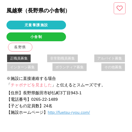
風越寮（長野県
の小舎制
）
児童養護施設
小舎制
長野県
正職員募集
非常勤職員募集
アルバイト募集
インターン募集
ボランティア募集
その他募集
※施設に直接連絡する場合
「
チャボナビを見ました
」と伝えるとスムーズです。
【住所】
長野県飯田市砂払町3丁目943-1
【電話番号】
0265-22-1489
【子どもの定員数】
24名
【施設ホームページ】
http://fuetsu-ryou.com/