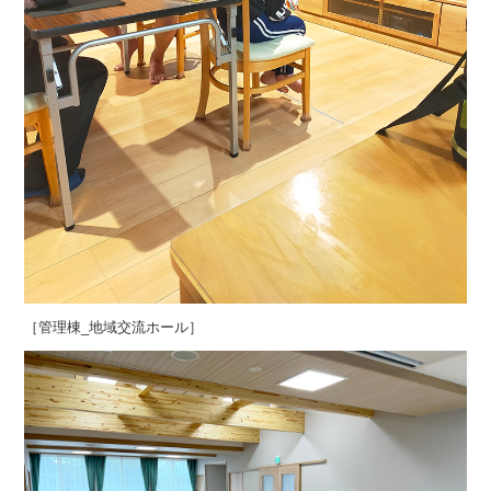
［管理棟_地域交流ホール］