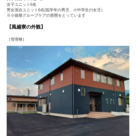
女子ユニット6名
男女混合ユニット6名(低学年の男児、小中学生の女児）
※小規模グループケアの形態をとっています
【風越寮の外観】
［管理棟］