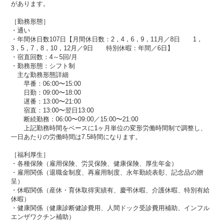
があります。
［勤務形態］
・通い
・年間休日数107日【月間休日数：2，4，6，9，11月／8日 1，
3，5，7，8，10，12月／9日 特別休暇：年間／6日】
・宿直回数：4～5回/月
・勤務形態：シフト制
主な勤務形態詳細
早番：06:00〜15:00
日勤：09:00〜18:00
遅番：13:00〜21:00
宿直：13:00〜翌日13:00
断続勤務：06:00〜09:00／15:00〜21:00
上記勤務時間をベースに1ヶ月単位の変形労働時間制で調整し、
一日あたりの労働時間は7.5時間になります。
［福利厚生］
・各種保険（雇用保険、労災保険、健康保険、厚生年金）​​
・雇用関係（退職金制度、再雇用制度、永年勤続表彰、記念品の贈
呈）
・休暇関係（産休・育休取得実績有、慶弔休暇​​、介護休暇、特別有給
休暇）
・健康関係（健康診断健診費用、人間ドック受診費用補助、インフル
エンザワクチン補助）