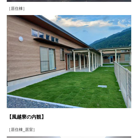
［居住棟］
【風越寮の内観】
［居住棟_居室］