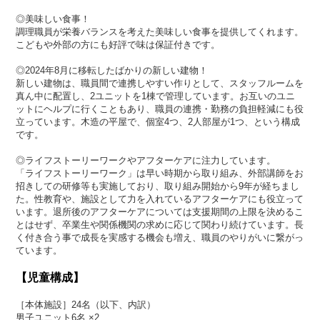
◎美味しい食事！
調理職員が栄養バランスを考えた美味しい食事を提供してくれます。
こどもや外部の方にも好評で味は保証付きです。
◎2024年8月に移転したばかりの新しい建物！
新しい建物は、職員間で連携しやすい作りとして、スタッフルームを
真ん中に配置し、2ユニットを1棟で管理しています。お互いのユニ
ットにヘルプに行くこともあり、職員の連携・勤務の負担軽減にも役
立っています。木造の平屋で、個室4つ、2人部屋が1つ、という構成
です。
◎ライフストーリーワークやアフターケアに注力しています。
「ライフストーリーワーク」は早い時期から取り組み、外部講師をお
招きしての研修等も実施しており、取り組み開始から9年が経ちまし
た。性教育や、施設として力を入れているアフターケアにも役立って
います。退所後のアフターケアについては支援期間の上限を決めるこ
とはせず、卒業生や関係機関の求めに応じて関わり続けています。長
く付き合う事で成長を実感する機会も増え、職員のやりがいに繋がっ
ています。
【児童構成】
［本体施設］24名（以下、内訳）
男子ユニット6名 ×2