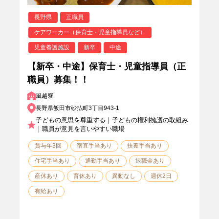
長野県
正職員
ケアワーカー（保育士・児童指導員など）
児童養護施設
新卒
中途
【新卒・中途】保育士・児童指導員（正
職員）募集！！
風越寮
長野県飯田市砂払町3丁目943-1
子どもの意思を尊重する｜子どもの権利擁護の取組み
｜職員が意見を言いやすい職場
賞与年3回
宿直手当あり
扶養手当あり
住宅手当あり
通勤手当あり
退職金あり
産休あり
育休あり
異動なし
週休2日
有給あり