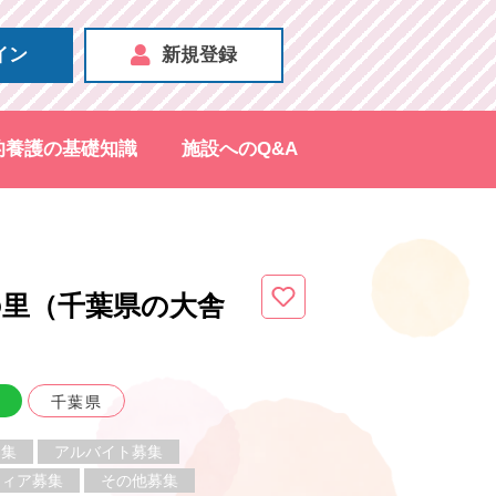
イン
新規登録
的養護の基礎知識
施設へのQ&A
里（千葉県
の大舎
千葉県
募集
アルバイト募集
ティア募集
その他募集