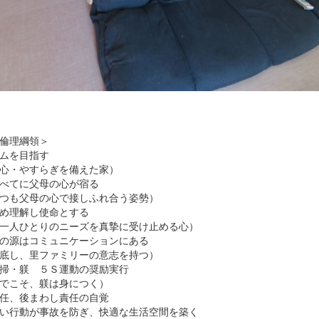
倫理綱領＞
ムを目指す
心・やすらぎを備えた家）
べてに父母の心が宿る
つも父母の心で接しふれ合う姿勢）
め理解し使命とする
一人ひとりのニーズを真摯に受け止める心）
の源はコミュニケーションにある
底し、里ファミリーの意志を持つ）
掃・躾 ５Ｓ運動の奨励実行
でこそ、躾は身につく）
任、後まわし責任の自覚
い行動が事故を防ぎ、快適な生活空間を築く