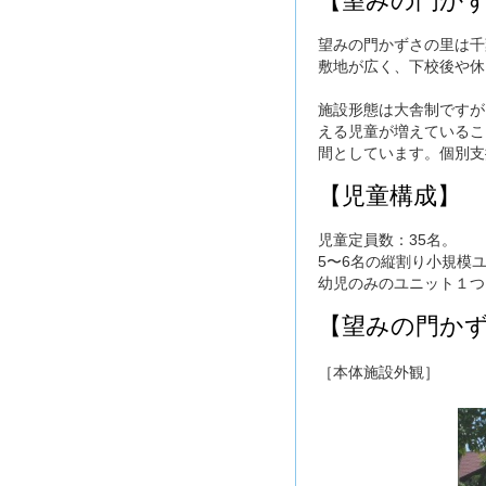
【望みの門かず
望みの門かずさの里は千
敷地が広く、下校後や休
施設形態は大舎制ですが
える児童が増えているこ
間としています。個別支
【児童構成】
児童定員数：35名。
5〜6名の縦割り小規模
幼児のみのユニット１つ
【望みの門か
［本体施設外観］