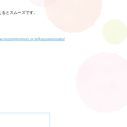
えるとスムーズです。
ww.nozominomon.or.jp/kazusanosato/