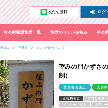
ログ
友だち登録
社会的養護施設一覧
施設のリアルを知る
社会
養護施設
千葉県
望みの門かずさの里
望みの門かずさの
制
）
児童養護施設
大舎制
正職員募集
非常勤職員
インターン募集
ボラン