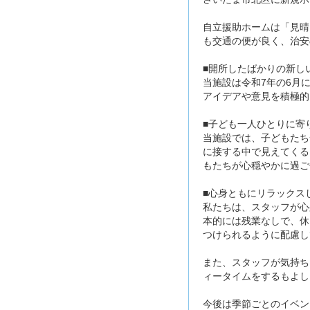
自立援助ホームは「見晴
も交通の便が良く、治安
■開所したばかりの新し
当施設は令和7年の6月
アイデアや意見を積極的
■子ども一人ひとりに寄
当施設では、子どもたち
に接する中で見えてくる
もたちが心穏やかに過ご
■心身ともにリラックス
私たちは、スタッフが心
本的には残業なしで、休
つけられるように配慮し
また、スタッフが気持ち
ィータイムをするもよし
今後は季節ごとのイベン