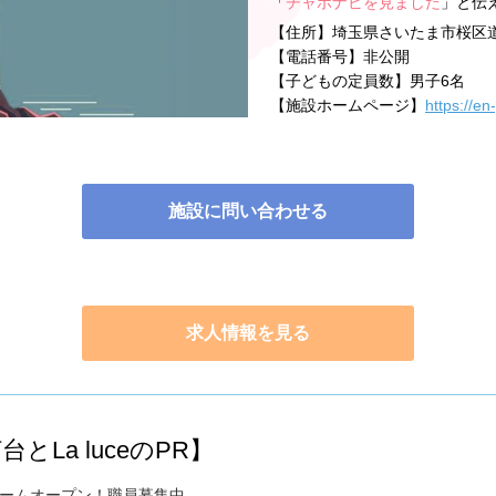
「
チャボナビを見ました
」と伝
【住所】
埼玉県さいたま市桜区
【電話番号】
非公開
【子どもの定員数】
男子6名
【施設ホームページ】
https://en
施設に問い合わせる
求人情報を見る
とLa luceのPR】
ームオープン！職員募集中