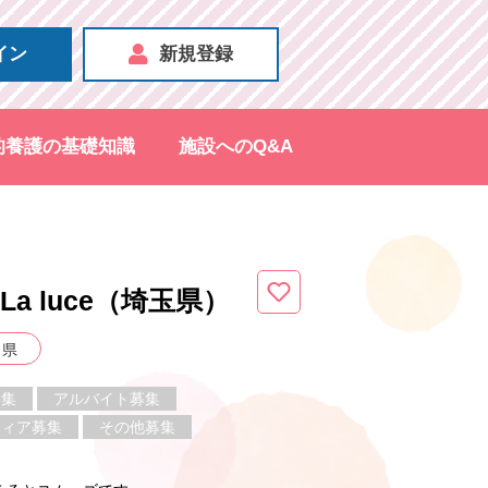
イン
新規登録
的養護の基礎知識
施設へのQ&A
a luce（埼玉県
）
玉県
募集
アルバイト募集
ティア募集
その他募集