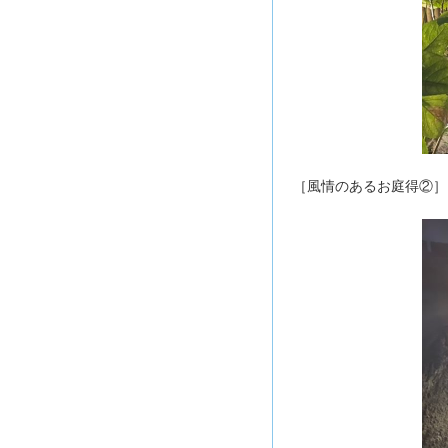
［風情のあるお庭得②］