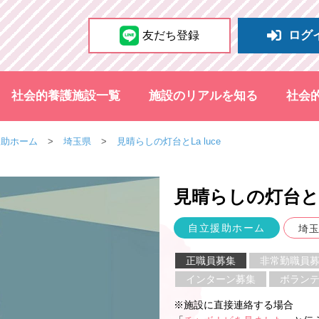
ログ
友だち登録
社会的養護施設一覧
施設のリアルを知る
社会
援助ホーム
埼玉県
見晴らしの灯台とLa luce
見晴らしの灯台とL
自立援助ホーム
埼
正職員募集
非常勤職員
インターン募集
ボラン
※施設に直接連絡する場合