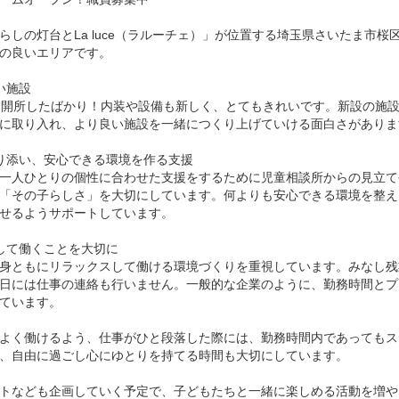
らしの灯台とLa luce（ラルーチェ）」が位置する埼玉県さいたま市桜
の良いエリアです。
い施設
に開所したばかり！内装や設備も新しく、とてもきれいです。新設の施
に取り入れ、より良い施設を一緒につくり上げていける面白さがありま
り添い、安心できる環境を作る支援
一人ひとりの個性に合わせた支援をするために児童相談所からの見立て
「その子らしさ」を大切にしています。何よりも安心できる環境を整え
せるようサポートしています。
して働くことを大切に
身ともにリラックスして働ける環境づくりを重視しています。みなし残
日には仕事の連絡も行いません。一般的な企業のように、勤務時間とプ
ています。
よく働けるよう、仕事がひと段落した際には、勤務時間内であってもス
、自由に過ごし心にゆとりを持てる時間も大切にしています。
トなども企画していく予定で、子どもたちと一緒に楽しめる活動を増や