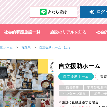
ログ
友だち登録
社会的養護施設一覧
施設のリアルを知る
社会
援助ホーム
青森県
自立援助ホーム はれ
自立援助ホーム 
自立援助ホーム
青
正職員募集
非常勤職員
インターン募集
ボラン
※施設に直接連絡する場合