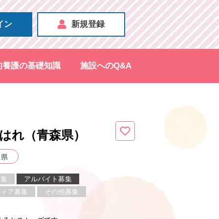
イン
新規登録
的養護の基礎知識
施設へのQ&A
はれ（青森県
）
森県
募集
アルバイト募集
ティア募集
その他募集