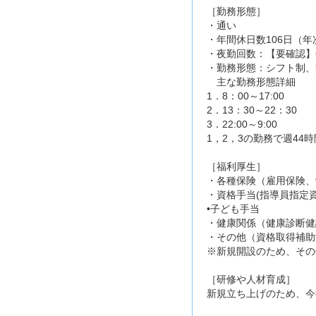
［勤務形態］
・通い
・年間休日数106日（年
・夜勤回数：【要確認】
・勤務形態：シフト制、
主な勤務形態詳細
1．8：00～17:00
2．13：30～22：30
3．22:00～9:00
1，2，3の勤務で週44
［福利厚生］
・各種保険（雇用保険、
・資格手当(指導員指定
•子ども手当
・健康関係（健康診断健
・その他（資格取得補助
※新規開設のため、その
［研修や人材育成］
新規立ち上げのため、今