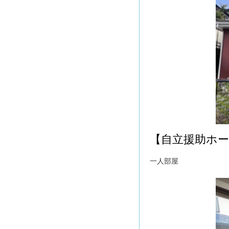
【自立援助ホ
一人部屋