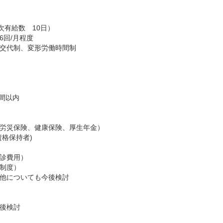
次有給数 10日）
6回/月程度
交代制、変形労働時間制
時間以内
労災保険、健康保険、厚生年金）​​
資格保持者)
診費用）
制度）
他についても今後検討
後検討