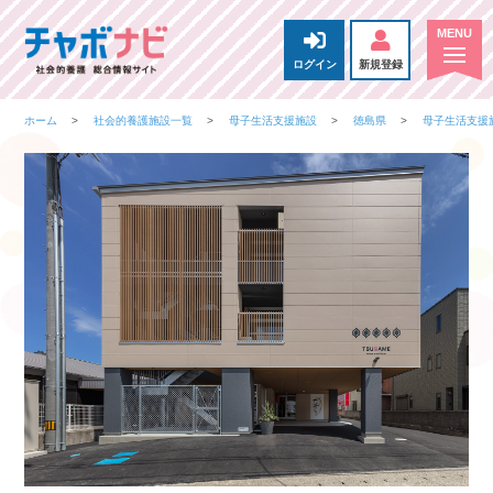
ログイン
新規登録
ホーム
社会的養護施設一覧
母子生活支援施設
徳島県
母子生活支援施