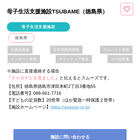
母子生活支援施設TSUBAME（徳島県
）
母子生活支援施設
徳島県
正職員募集
非常勤職員募集
アルバイト募集
インターン募集
ボランティア募集
その他募集
※施設に直接連絡する場合
「
チャボナビを見ました
」と伝えるとスムーズです。
【住所】
徳島県徳島市津田本町2丁目3番地55
【電話番号】
088-661-7716
【子どもの定員数】
20世帯（ほか緊急一時保護２世帯）
【施設ホームページ】
https://asagao-gr.jp/
施設に問い合わせる