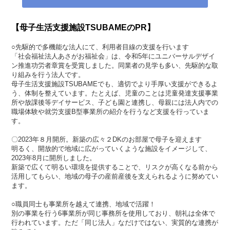
【母子生活支援施設TSUBAMEのPR】
○先駆的で多機能な法人にて、利用者目線の支援を行います
「社会福祉法人あさがお福祉会」は、令和5年にユニバーサルデザイ
ン推進功労者章賞を受賞しました。同業者の見学も多い、先駆的な取
り組みを行う法人です。
母子生活支援施設TSUBAMEでも、適切でより手厚い支援ができるよ
う、体制を整えています。たとえば、児童のことは児童発達支援事業
所や放課後等デイサービス、子ども園と連携し、母親には法人内での
職場体験や就労支援B型事業所の紹介を行うなど支援を行っていま
す。
〇2023年８月開所。新築の広々２DKのお部屋で母子を迎えます
明るく、開放的で地域に広がっていくような施設をイメージして、
2023年8月に開所しました。
新築で広くて明るい環境を提供することで、リスクが高くなる前から
活用してもらい、地域の母子の産前産後を支えられるように努めてい
ます。
○職員同士も事業所を越えて連携、地域で活躍！
別の事業を行う6事業所が同じ事務所を使用しており、朝礼は全体で
行われています。ただ「同じ法人」なだけではない、実質的な連携が