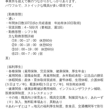
事業所を超えて横のつながりがしっかりあります。
パワフルで、ストイックな職員が多い環境です。
［勤務形態］
・通い
・年間休日数107日(6か月経過後 年始有休10日取得)
・宿直回数：4～5回/月（要相談、週1回）
・勤務形態：シフト制
主な勤務形態詳細
①8：00～17：00 休憩60分
②9：00～18：00 休憩60分
③10：00～19：00 休憩60分
④23：00～7：00（宿
直）
［福利厚生］
・各種保険（雇用保険、労災保険、健康保険、厚生年金）
・雇用関係：退職金制度、再雇用制度、永年勤続表彰・記念品の贈呈
・休暇関係：産休・育休取得実績有、慶弔休暇、生理休暇、介護休暇
(５日まで／年)、看護休暇(５日まで／年)、特別有給休暇
・健康関係：健康診断健診費用補助、インフルエンザワクチン補助、​​
医療保障制度、ストレスチェック
・その他：職員向け保育あり、職員交流費、制服貸与あり、あわーず
（※）加入、無料駐車場あり、異動あり
※あわーずとは？→地元の福利厚生制度。飲食店、交通機関等で割引