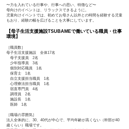
〜力を入れている行事や、行事への思い、特徴など〜
母向けのイベントは、リラックスできるように。
児童向けイベントでは、初めてお母さん以外との時間を経験する児童
もおり、経験の幅を広げることを大事にしています。
【母子生活支援施設TSUBAMEで働いている職員・仕事
環境】
［職員数］
母子生活支援施設 全体17名
母子支援員 2名
少年指導員 3名
個別対応職員 1名
保育士 1名
自立支援担当職員 1名
心理療法担当職員 1名
宿直専門員 4名
調理員 2名
施設長 1名
医師 1名
［職場の雰囲気］
法人全体的に、30、40代が中心で、平均年齢が高くない（幹部が40
歳くらい）職場です。