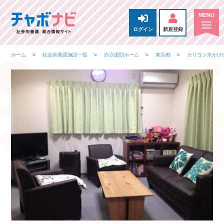
ログイン
新規登録
ホーム
社会的養護施設一覧
自立援助ホーム
東京都
カリヨン木かげ