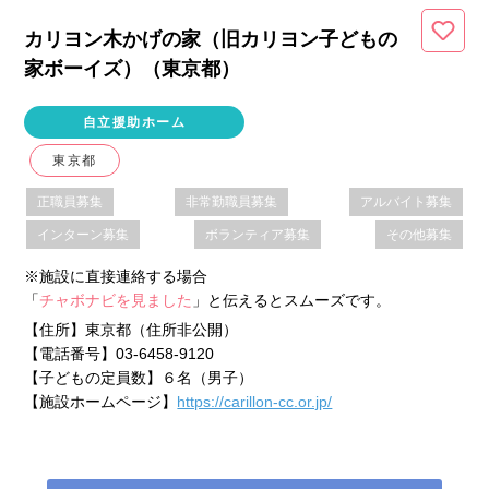
カリヨン木かげの家（旧カリヨン子どもの
家ボーイズ）（東京都
）
自立援助ホーム
東京都
正職員募集
非常勤職員募集
アルバイト募集
インターン募集
ボランティア募集
その他募集
※施設に直接連絡する場合
「
チャボナビを見ました
」と伝えるとスムーズです。
【住所】
東京都（住所非公開）
【電話番号】
03-6458-9120
【子どもの定員数】
６名（男子）
【施設ホームページ】
https://carillon-cc.or.jp/