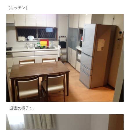
［キッチン］
［居室の様子１］