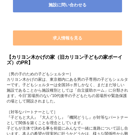
施設に問い合わせる
求人情報を見る
【カリヨン木かげの家（旧カリヨン子どもの家ボーイ
ズ）のPR】
［男の子のための子どもシェルター］
カリヨン木かげの家は、東京都内にある男の子専用の子どもシェルタ
ーです。子どもシェルターは全国16ヶ所しかなく、まだまだ珍しい
施設であることから施設種別としては「自立援助ホーム」に分類され
ます。今日”居場所のない”10代後半の子どもたちの居場所や緊急保護
の場として開設されました。
［対等なパートナーとして］
『子どもと大人』『大人どうし』『機関どうし』が対等なパートナー
として関係を築くことを理念としています。
子どもが主体で決める事を前提にみんなで一緒に進路について話し合
います。本人の希望が現実的に叶うかどうかは、様々な関係性から難