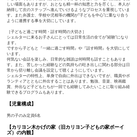
しい場面もありますが、おとなも精一杯の知恵と力を尽くし、本人が
納得して次のステップへ進んでいけるようなプロセスを重視していま
す。また弁護士、学校や児相等の機関が”子どもを中心”に重なり合う
ように連携する事を大切にしています。
［子どもと過ごす時間・話す時間の大切さ］
シェルターに来るお子さんにとっては日常生活の全てが”経験”になり
ます。
ですから子どもと『一緒に過ごす時間』や『話す時間』を大切にして
います。
何気ない会話を楽しみ、日常的な雑談は何時間も話すこともありま
す。また、苦しかった経験などの気持ちの吐き出しに関わる部分は日
常から切り離し会議を設定して聴くようにしています。
シェルターの特性上、単身で自由に外出はできないですが、職員やボ
ランティアとともに外出することはあります。勉強、音楽、映画鑑
賞、外出など子どもたちが一回でも経験してみたいことに取り組み経
験できるプログラムもあります。
【児童構成】
男の子のみ定員6名
【カリヨン木かげの家（旧カリヨン子どもの家ボーイ
ズ）の内観】