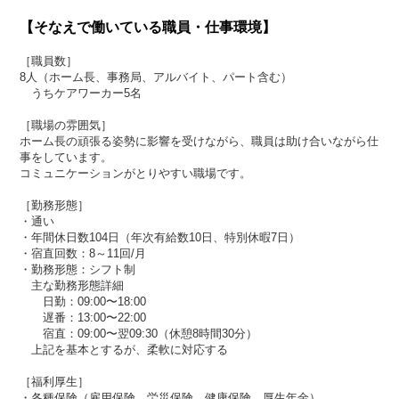
【そなえで働いている職員・仕事環境】
［職員数］
8人（ホーム長、事務局、アルバイト、パート含む）
うちケアワーカー5名
［職場の雰囲気］
ホーム長の頑張る姿勢に影響を受けながら、職員は助け合いながら仕
事をしています。
コミュニケーションがとりやすい職場です。
［勤務形態］
・通い
・年間休日数104日（年次有給数10日、特別休暇7日）
・宿直回数：8～11回/月
・勤務形態：シフト制
主な勤務形態詳細
日勤：09:00〜18:00
遅番：13:00〜22:00
宿直：09:00〜翌09:30（休憩8時間30分）
上記を基本とするが、柔軟に対応する
［福利厚生］
・各種保険（雇用保険、労災保険、健康保険、厚生年金）​​