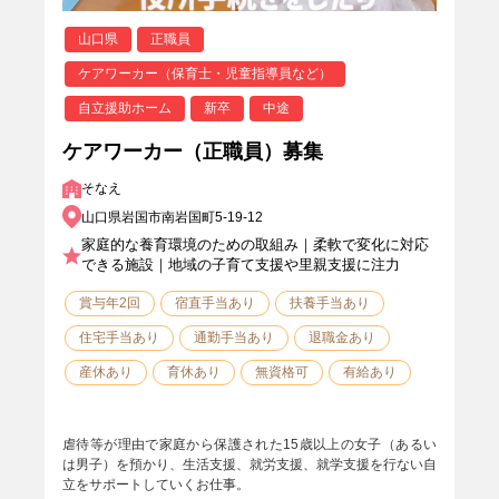
山口県
正職員
ケアワーカー（保育士・児童指導員など）
自立援助ホーム
新卒
中途
ケアワーカー（正職員）募集
そなえ
山口県岩国市南岩国町5-19-12
家庭的な養育環境のための取組み｜柔軟で変化に対応
できる施設｜地域の子育て支援や里親支援に注力
賞与年2回
宿直手当あり
扶養手当あり
住宅手当あり
通勤手当あり
退職金あり
産休あり
育休あり
無資格可
有給あり
虐待等が理由で家庭から保護された15歳以上の女子（あるい
は男子）を預かり、生活支援、就労支援、就学支援を行ない自
立をサポートしていくお仕事。