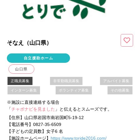
そなえ（山口県
）
自立援助ホーム
山口県
正職員募集
非常勤職員募集
アルバイト募集
インターン募集
ボランティア募集
その他募集
※施設に直接連絡する場合
「
チャボナビを見ました
」と伝えるとスムーズです。
【住所】
山口県岩国市南岩国町5-19-12
【電話番号】
0827-35-6509
【子どもの定員数】
女子6 名
【施設ホームページ】
https://www.toride2016.com/