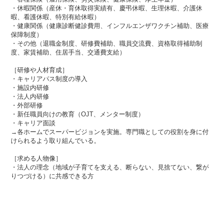
・休暇関係（産休・育休取得実績有、慶弔休暇​​、生理休暇、介護休
暇、看護休暇、特別有給休暇）
・健康関係（健康診断健診費用、インフルエンザワクチン補助、​​医療
保障制度）
・その他（退職金制度、研修費補助、職員交流費、資格取得補助制
度、家賃補助、住居手当、交通費支給）
［研修や人材育成］
・キャリアパス制度の導入
・施設内研修
・法人内研修
・外部研修
・新任職員向けの教育（OJT、メンター制度）
・キャリア面談
→各ホームでスーパービジョンを実施。専門職としての役割を身に付
けられるよう取り組んでいる。
［求める人物像］
・法人の理念（地域が子育てを支える、断らない、見捨てない、繋が
りつづける）に共感できる方