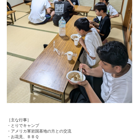
［主な行事］
・とりでキャンプ
・アメリカ軍岩国基地の方との交流
・お花見、ＢＢＱ