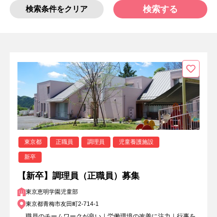
検索する
検索条件をクリア
東京都
正職員
調理員
児童養護施設
新卒
【新卒】調理員（正職員）募集
東京恵明学園児童部
東京都青梅市友田町2-714-1
職員のチームワークが良い｜労働環境の改善に注力｜行事を