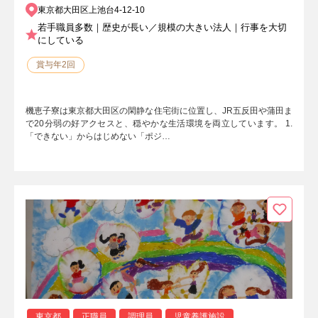
東京都大田区上池台4-12-10
若手職員多数｜歴史が長い／規模の大きい法人｜行事を大切
にしている
賞与年2回
機恵子寮は東京都大田区の閑静な住宅街に位置し、JR五反田や蒲田ま
で20分弱の好アクセスと、穏やかな生活環境を両立しています。 1.
「できない」からはじめない「ポジ…
東京都
正職員
調理員
児童養護施設