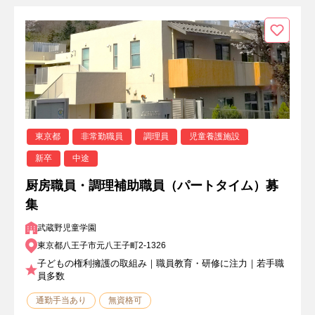
東京都
非常勤職員
調理員
児童養護施設
新卒
中途
厨房職員・調理補助職員（パートタイム）募
集
武蔵野児童学園
東京都八王子市元八王子町2-1326
子どもの権利擁護の取組み｜職員教育・研修に注力｜若手職
員多数
通勤手当あり
無資格可