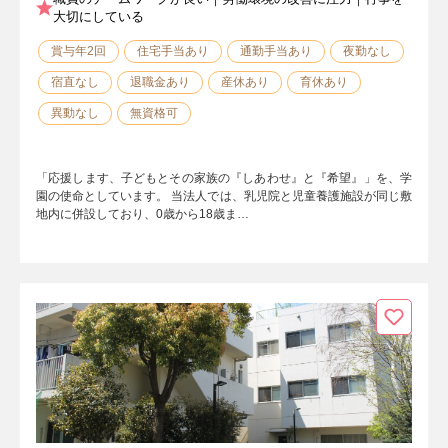
大切にしている
賞与年2回
住宅手当あり
通勤手当あり
夜勤なし
宿直なし
退職金あり
産休あり
育休あり
異動なし
無資格可
「応援します、子どもとその家族の『しあわせ』と『希望』」を、学
園の使命としています。 当法人では、乳児院と児童養護施設が同じ敷
地内に併設しており、0歳から18歳ま…