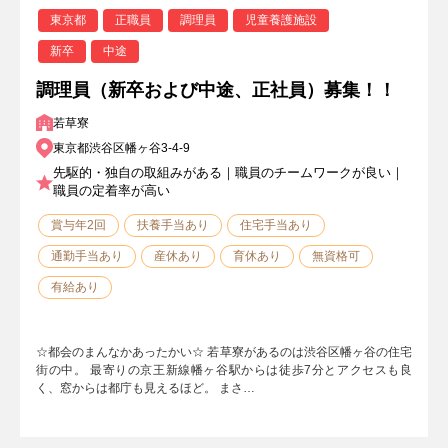
東京都
正職員
調理員
児童養護施設
新卒
中途
調理員（新卒および中途、正社員）募集！！
若草寮
東京都渋谷区幡ヶ谷3-4-9
先駆的・独自の取組みがある｜職員のチームワークが良い｜
職員の定着率が高い
賞与年2回
扶養手当あり
住宅手当あり
通勤手当あり
産休あり
育休あり
無資格可
有給あり
☆都会のまんなかあったかい☆ 若草寮があるのは渋谷区幡ヶ谷の住宅
街の中。 最寄りの京王新線幡ヶ谷駅からは徒歩7分とアクセスも良
く、窓からは都庁も見えるほど。 まさ…