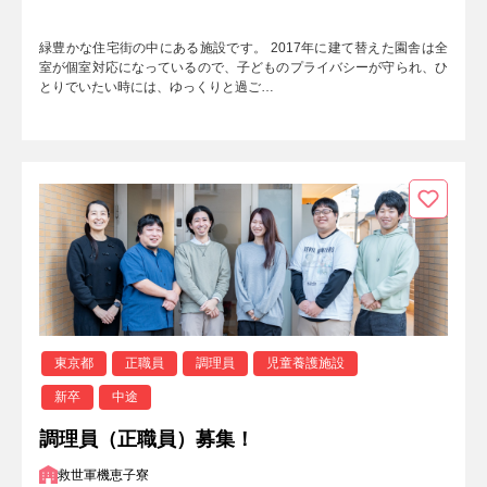
緑豊かな住宅街の中にある施設です。 2017年に建て替えた園舎は全
室が個室対応になっているので、子どものプライバシーが守られ、ひ
とりでいたい時には、ゆっくりと過ご…
東京都
正職員
調理員
児童養護施設
新卒
中途
調理員（正職員）募集！
救世軍機恵子寮