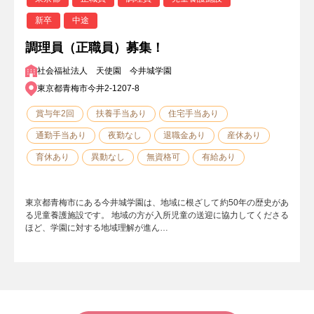
新卒
中途
調理員（正職員）募集！
社会福祉法人 天使園 今井城学園
東京都青梅市今井2-1207-8
賞与年2回
扶養手当あり
住宅手当あり
通勤手当あり
夜勤なし
退職金あり
産休あり
育休あり
異動なし
無資格可
有給あり
東京都青梅市にある今井城学園は、地域に根ざして約50年の歴史があ
る児童養護施設です。 地域の方が入所児童の送迎に協力してくださる
ほど、学園に対する地域理解が進ん…