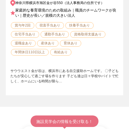
神奈川県横浜市旭区金が谷550（法人事務局の住所です）
家庭的な養育環境のための取組み｜職員のチームワークが良
い｜歴史が長い／規模の大きい法人
賞与年2回
宿直手当あり
扶養手当あり
住宅手当あり
通勤手当あり
資格取得支援あり
退職金あり
産休あり
育休あり
年間休日110日以上
有給あり
サウウエスト金が谷は、横浜市にある自立援助ホームです。 〇子ども
たちが安心して過ごす場を作ります 子ども達は日々学校やバイトで忙
しく、ホームにいる時間が限ら…
施設見学会の情報を受け取る！