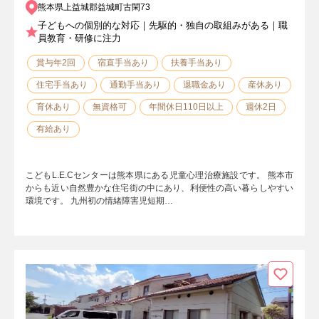
熊本県上益城郡益城町古閑73
子どもへの個別的な対応｜先駆的・独自の取組みがある｜職
員教育・研修に注力
賞与年2回
宿直手当あり
扶養手当あり
住宅手当あり
通勤手当あり
退職金あり
産休あり
育休あり
無資格可
年間休日110日以上
週休2日
有給あり
こどもL.E.Cセンターは熊本県にある児童心理治療施設です。 熊本市
からも近い自然豊かな住宅街の中にあり、利便性の高い暮らしやすい
環境です。 九州初の情緒障害児短期…