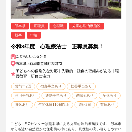
熊本県
正職員
心理職
児童心理治療施設
新卒
中途
令和8年度 心理療法士 正職員募集！
こどもL.E.C.センター
熊本県上益城郡益城町古閑73
子どもへの個別的な対応｜先駆的・独自の取組みがある｜職
員教育・研修に注力
賞与年2回
宿直手当あり
扶養手当あり
住宅手当あり
通勤手当あり
退職金あり
産休あり
育休あり
年間休日110日以上
週休2日
有給あり
こどもL.E.Cセンターは熊本県にある児童心理治療施設です。 熊本市
からも近い自然豊かな住宅街の中にあり、利便性の高い暮らしやすい