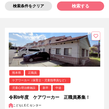
検索する
検索条件をクリア
熊本県
正職員
ケアワーカー（保育士・児童指導員など）
児童心理治療施設
新卒
中途
令和9年度 ケアワーカー 正職員募集！
こどもL.E.C.センター