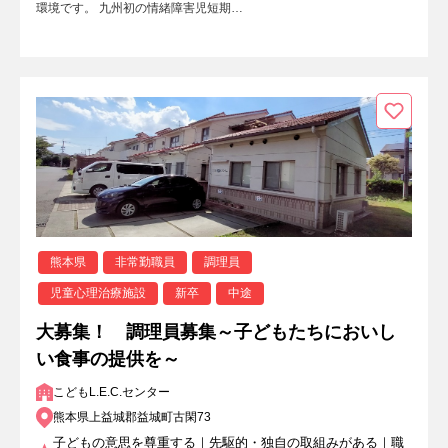
環境です。 九州初の情緒障害児短期…
熊本県
非常勤職員
調理員
児童心理治療施設
新卒
中途
大募集！ 調理員募集～子どもたちにおいし
い食事の提供を～
こどもL.E.C.センター
熊本県上益城郡益城町古閑73
子どもの意思を尊重する｜先駆的・独自の取組みがある｜職