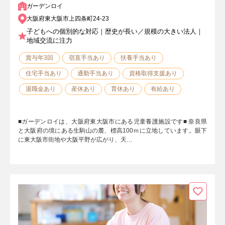
ガーデンロイ
大阪府東大阪市上四条町24-23
子どもへの個別的な対応｜歴史が長い／規模の大きい法人｜
地域交流に注力
賞与年3回
宿直手当あり
扶養手当あり
住宅手当あり
通勤手当あり
資格取得支援あり
退職金あり
産休あり
育休あり
有給あり
■ガーデンロイは、大阪府東大阪市にある児童養護施設です■ 奈良県
と大阪府の境にある生駒山の麓、標高100ｍに立地しています。眼下
に東大阪市街地や大阪平野が広がり、天…