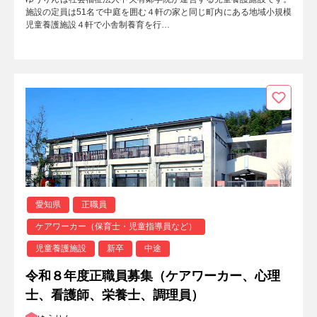
施設の定員は51名で中庭を囲む４軒の家と同じ町内にある地域小規模
児童養護施設４軒で小舎制養育を行…
愛知県
正職員
ケアワーカー（保育士・児童指導員など）
児童養護施設
新卒
中途
令和８年度正職員募集（ケアワーカー、心理
士、看護師、栄養士、調理員）