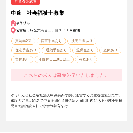
児童養護施設
中途 社会福祉士募集
ゆうりん
名古屋市緑区大高台二丁目１７１８番地
賞与年2回
宿直手当あり
扶養手当あり
住宅手当あり
通勤手当あり
退職金あり
産休あり
育休あり
年間休日110日以上
有給あり
こちらの求人は募集終了いたしました。
ゆうりんは社会福祉法人中央有鄰学院が運営する児童養護施設です。
施設の定員は51名で中庭を囲む４軒の家と同じ町内にある地域小規模
児童養護施設４軒で小舎制養育を行…