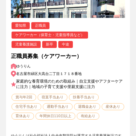
愛知県
正職員
ケアワーカー（保育士・児童指導員など）
児童養護施設
新卒
中途
正職員募集（ケアワーカー）
ゆうりん
名古屋市緑区大高台二丁目１７１８番地
家庭的な養育環境のための取組み｜自立支援やアフターケア
に注力｜地域の子育て支援や里親支援に注力
賞与年2回
宿直手当あり
扶養手当あり
住宅手当あり
通勤手当あり
退職金あり
産休あり
育休あり
年間休日110日以上
有給あり
ゆうりんは社会福祉法人中央有鄰学院が運営する児童養護施設です。