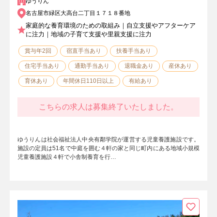
ゆうりん
名古屋市緑区大高台二丁目１７１８番地
家庭的な養育環境のための取組み｜自立支援やアフターケア
に注力｜地域の子育て支援や里親支援に注力
賞与年2回
宿直手当あり
扶養手当あり
住宅手当あり
通勤手当あり
退職金あり
産休あり
育休あり
年間休日110日以上
有給あり
こちらの求人は募集終了いたしました。
ゆうりんは社会福祉法人中央有鄰学院が運営する児童養護施設です。
施設の定員は51名で中庭を囲む４軒の家と同じ町内にある地域小規模
児童養護施設４軒で小舎制養育を行…