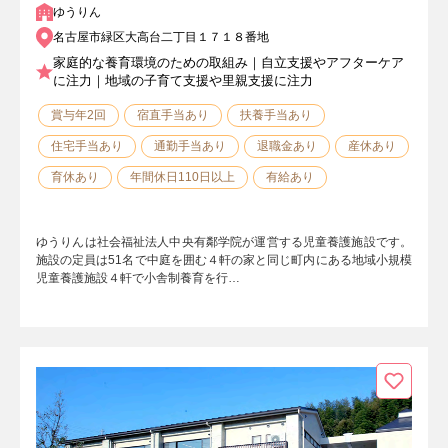
ゆうりん
名古屋市緑区大高台二丁目１７１８番地
家庭的な養育環境のための取組み｜自立支援やアフターケア
に注力｜地域の子育て支援や里親支援に注力
賞与年2回
宿直手当あり
扶養手当あり
住宅手当あり
通勤手当あり
退職金あり
産休あり
育休あり
年間休日110日以上
有給あり
ゆうりんは社会福祉法人中央有鄰学院が運営する児童養護施設です。
施設の定員は51名で中庭を囲む４軒の家と同じ町内にある地域小規模
児童養護施設４軒で小舎制養育を行…