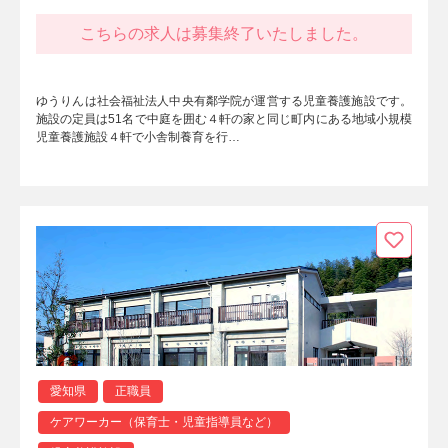
こちらの求人は募集終了いたしました。
ゆうりんは社会福祉法人中央有鄰学院が運営する児童養護施設です。
施設の定員は51名で中庭を囲む４軒の家と同じ町内にある地域小規模
児童養護施設４軒で小舎制養育を行…
愛知県
正職員
ケアワーカー（保育士・児童指導員など）