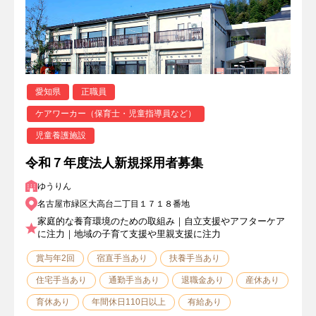
愛知県
正職員
ケアワーカー（保育士・児童指導員など）
児童養護施設
令和７年度法人新規採用者募集
ゆうりん
名古屋市緑区大高台二丁目１７１８番地
家庭的な養育環境のための取組み｜自立支援やアフターケア
に注力｜地域の子育て支援や里親支援に注力
賞与年2回
宿直手当あり
扶養手当あり
住宅手当あり
通勤手当あり
退職金あり
産休あり
育休あり
年間休日110日以上
有給あり