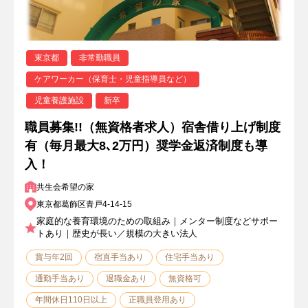
東京都
非常勤職員
ケアワーカー（保育士・児童指導員など）
児童養護施設
新卒
職員募集!!（無資格者求人）宿舎借り上げ制度
有（毎月最大8､2万円）奨学金返済制度も導
入！
共生会希望の家
東京都葛飾区青戸4-14-15
家庭的な養育環境のための取組み｜メンター制度などサポー
トあり｜歴史が長い／規模の大きい法人
賞与年2回
宿直手当あり
住宅手当あり
通勤手当あり
退職金あり
無資格可
年間休日110日以上
正職員登用あり