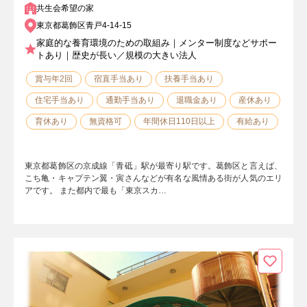
共生会希望の家
東京都葛飾区青戸4-14-15
家庭的な養育環境のための取組み｜メンター制度などサポー
トあり｜歴史が長い／規模の大きい法人
賞与年2回
宿直手当あり
扶養手当あり
住宅手当あり
通勤手当あり
退職金あり
産休あり
育休あり
無資格可
年間休日110日以上
有給あり
東京都葛飾区の京成線「青砥」駅が最寄り駅です。葛飾区と言えば、
こち亀・キャプテン翼・寅さんなどが有名な風情ある街が人気のエリ
アです。 また都内で最も「東京スカ…