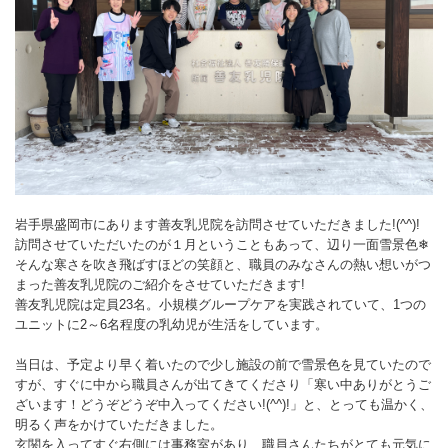
岩手県盛岡市にあります善友乳児院を訪問させていただきました!(^^)!
訪問させていただいたのが１月ということもあって、辺り一面雪景色❄
そんな寒さを吹き飛ばすほどの笑顔と、職員のみなさんの熱い想いがつ
まった善友乳児院のご紹介をさせていただきます!
善友乳児院は定員23名。小規模グループケアを実践されていて、1つの
ユニットに2～6名程度の乳幼児が生活をしています。
当日は、予定より早く着いたので少し施設の前で雪景色を見ていたので
すが、すぐに中から職員さんが出てきてくださり「寒い中ありがとうご
ざいます！どうぞどうぞ中入ってください!(^^)!」と、とっても温かく、
明るく声をかけていただきました。
玄関を入ってすぐ右側には事務室があり、職員さんたちがとても元気に