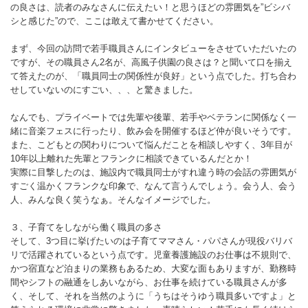
の良さは、読者のみなさんに伝えたい！と思うほどの雰囲気を”ビシバ
シと感じた”ので、ここは敢えて書かせてください。
まず、今回の訪問で若手職員さんにインタビューをさせていただいたの
ですが、その職員さん2名が、高風子供園の良さは？と聞いて口を揃え
て答えたのが、「職員同士の関係性が良好」という点でした。打ち合わ
せしていないのにすごい、、、と驚きました。
なんでも、プライベートでは先輩や後輩、若手やベテランに関係なく一
緒に音楽フェスに行ったり、飲み会を開催するほど仲が良いそうです。
また、こどもとの関わりについて悩んだことを相談しやすく、3年目が
10年以上離れた先輩とフランクに相談できているんだとか！
実際に目撃したのは、施設内で職員同士がすれ違う時の会話の雰囲気が
すごく温かくフランクな印象で、なんて言うんでしょう。会う人、会う
人、みんな良く笑うなぁ。そんなイメージでした。
３、子育てをしながら働く職員の多さ
そして、3つ目に挙げたいのは子育てママさん・パパさんが現役バリバ
リで活躍されているという点です。児童養護施設のお仕事は不規則で、
かつ宿直など泊まりの業務もあるため、大変な面もありますが、勤務時
間やシフトの融通をしあいながら、お仕事を続けている職員さんが多
く、そして、それを当然のように「うちはそうゆう職員多いですよ」と