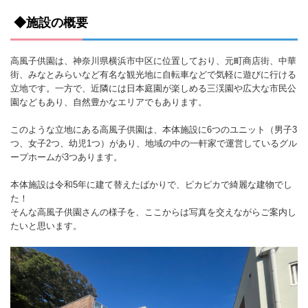
◆施設の概要
高風子供園は、神奈川県横浜市中区に位置しており、元町商店街、中華
街、みなとみらいなど有名な観光地に自転車などで気軽に遊びに行ける
立地です。一方で、近隣には日本庭園が楽しめる三渓園や広大な市民公
園などもあり、自然豊かなエリアでもあります。
このような立地にある高風子供園は、本体施設に6つのユニット（男子3
つ、女子2つ、幼児1つ）があり、地域の中の一軒家で運営しているグル
ープホームが3つあります。
本体施設は令和5年に建て替えたばかりで、ピカピカで綺麗な建物でし
た！
そんな高風子供園さんの様子を、ここからは写真を交えながらご案内し
たいと思います。