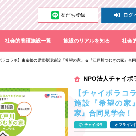
ログ
友だち登録
社会的養護施設一覧
施設のリアルを知る
社会
ボラコラボ】東京都の児童養護施設『希望の家』＆『江戸川つむぎの家』合同
NPO法人チャイボ
【チャイボラコ
施設『希望の家
家』合同見学会！
チャイボラ
オフライン(