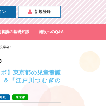
イン
新規登録
的養護の基礎知識
施設へのQ&A
見学会！
ラ
ラボ】東京都の児童養護
』＆『江戸川つむぎの
対面)
東京都