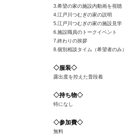
3.希望の家の施設内動画を視聴
4.江戸川つむぎの家の説明
5.江戸川つむぎの家の施設見学
6.施設職員のトークイベント
7.終わりの挨拶
8.個別相談タイム（希望者のみ）
◇服装◇
露出度を控えた普段着
◇持ち物◇
特になし
◇参加費◇
無料