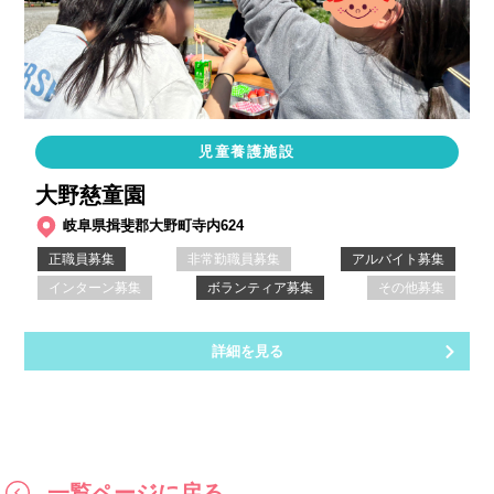
児童養護施設
大野慈童園
岐阜県揖斐郡大野町寺内624
正職員募集
非常勤職員募集
アルバイト募集
インターン募集
ボランティア募集
その他募集
詳細を見る
一覧ページに戻る