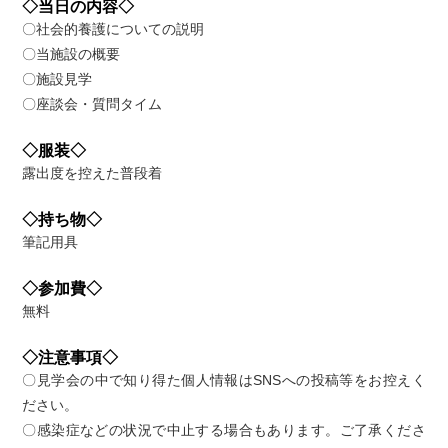
◇当日の内容◇
〇社会的養護についての説明
〇当施設の概要
〇施設見学
〇座談会・質問タイム
◇服装◇
露出度を控えた普段着
◇持ち物◇
筆記用具
◇参加費◇
無料
◇注意事項◇
〇見学会の中で知り得た個人情報はSNSへの投稿等をお控えく
ださい。
〇感染症などの状況で中止する場合もあります。ご了承くださ