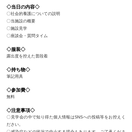
◇当日の内容◇
〇社会的養護についての説明
〇当施設の概要
〇施設見学
〇座談会・質問タイム
◇服装◇
露出度を控えた普段着
◇持ち物◇
筆記用具
◇参加費◇
無料
◇注意事項◇
〇見学会の中で知り得た個人情報はSNSへの投稿等をお控えく
ださい。
〇感染症などの状況で中止する場合もあります。ご了承くださ