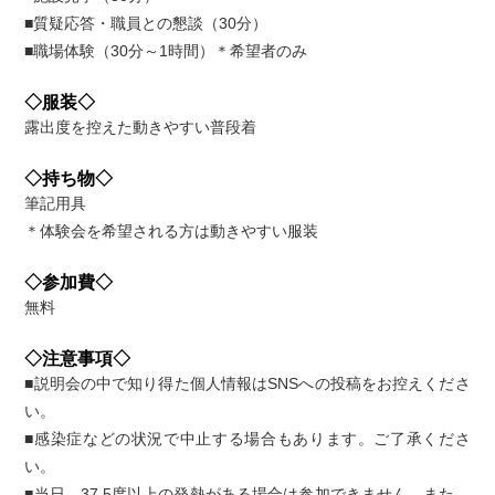
■質疑応答・職員との懇談（30分）
■職場体験（30分～1時間）＊希望者のみ
◇服装◇
露出度を控えた動きやすい普段着
◇持ち物◇
筆記用具
＊体験会を希望される方は動きやすい服装
◇参加費◇
無料
◇注意事項◇
■説明会の中で知り得た個人情報はSNSへの投稿をお控えくださ
い。
■感染症などの状況で中止する場合もあります。ご了承くださ
い。
■当日、37.5度以上の発熱がある場合は参加できません。また、