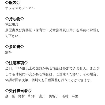
◇服装◇
オフィスカジュアル
◇持ち物◇
筆記用具
履歴書及び資格証（保育士・児童指導員任用）を事前に郵送し
て下さい。
◇参加費◇
無料
◇注意事項◇
当日、37.5度以上の発熱がある場合は参加できません。また少
しでも体調に不安がある場合は、ご遠慮ください。その場合、
体調が回復次第、個別でも日程調整し行うことができます。
◇受付担当者◇
森 威 野村 和洋 宮川 美智子 若村 麻里