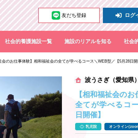
ログ
友だち登録
社会的養護施設一覧
施設のリアルを知る
社会
祉会のお仕事体験】相和福祉会の全てが学べるコース＼WEB型／【5月28日
波うさぎ（愛知県
【相和福祉会のお
全てが学べるコー
日開催】
乳児院
オンライン(zoo