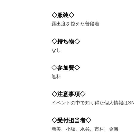
◇服装◇
露出度を控えた普段着
◇持ち物◇
なし
◇参加費◇
無料
◇注意事項◇
イベントの中で知り得た個人情報はS
◇受付担当者◇
新美、小坂、水谷、市村、金海