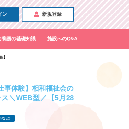
イン
新規登録
的養護の基礎知識
施設へのQ&A
開催】
）
仕事体験】相和福祉会の
ス＼WEB型／【5月28
mなど)