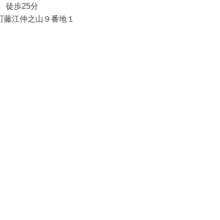
車 徒歩25分
町藤江仲之山９番地１