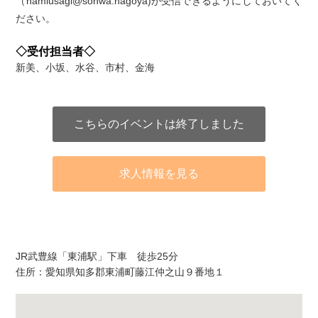
（namiusagi@sohwa.nagoya)が受信できるようにしておいてく
ださい。
◇受付担当者◇
新美、小坂、水谷、市村、金海
こちらのイベントは終了しました
求人情報を見る
アクセス
JR武豊線「東浦駅」下車 徒歩25分
住所：愛知県知多郡東浦町藤江仲之山９番地１