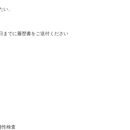
たい、
日までに履歴書をご送付ください
適性検査