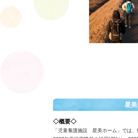
星美
◇概要◇
「児童養護施設 星美ホーム」では、