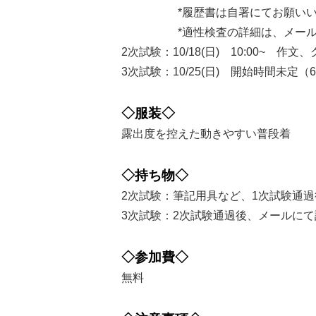
*履歴書は自署にてお願いい
*適性検査の詳細は、メールに
2次試験：10/18(日) 10:00~ 
3次試験：10/25(日) 開始時間未定
◇服装◇
露出度を控えた動きやすい普段着
◇持ち物◇
2次試験：筆記用具など、1次試験通
3次試験：2次試験通過後、メールに
◇参加費◇
無料