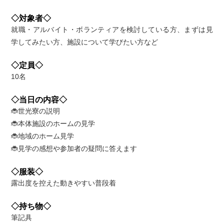
◇対象者◇
就職・アルバイト・ボランティアを検討している方、まずは見
学してみたい方、施設について学びたい方など
◇定員◇
10名
◇当日の内容◇
🐞世光寮の説明
🐞本体施設のホームの見学
🐞地域のホーム見学
🐞見学の感想や参加者の疑問に答えます
◇服装◇
露出度を控えた動きやすい普段着
◇持ち物◇
筆記具