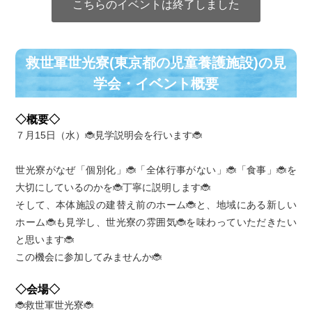
こちらのイベントは終了しました
救世軍世光寮(東京都の児童養護施設)の⾒
学会・イベント概要
◇概要◇
７月15日（水）🐞見学説明会を行います🐞
世光寮がなぜ「個別化」🐞「全体行事がない」🐞「食事」🐞を
大切にしているのかを🐞丁寧に説明します🐞
そして、本体施設の建替え前のホーム🐞と、地域にある新しい
ホーム🐞も見学し、世光寮の雰囲気🐞を味わっていただきたい
と思います🐞
この機会に参加してみませんか🐞
◇会場◇
🐞救世軍世光寮🐞