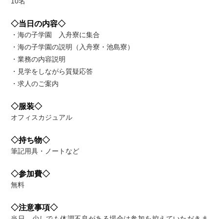
10名
◇当日の内容◇
・海の子学園 入舟寮に集合
・海の子学園の説明（入舟寮・池島寮）
・業務の内容説明
・見学をしながら質疑応答
・求人のご案内
◇服装◇
オフィスカジュアル
◇持ち物◇
筆記用具・ノートなど
◇参加費◇
無料
◇注意事項◇
当日 少しでも体調不良がある場合は参加を控えていただきま