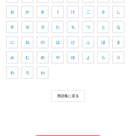
お
か
き
く
け
こ
さ
し
す
せ
そ
た
ち
つ
と
な
に
ね
の
は
ひ
ふ
ほ
ま
み
む
め
や
ゆ
よ
ら
り
れ
ろ
わ
用語集に戻る