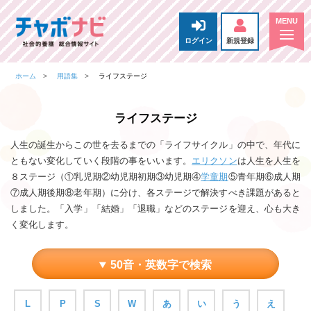
ログイン
新規登録
ホーム
用語集
ライフステージ
ライフステージ
人生の誕生からこの世を去るまでの「ライフサイクル」の中で、年代に
ともない変化していく段階の事をいいます。
エリクソン
は人生を人生を
８ステージ（①乳児期②幼児期初期③幼児期④
学童期
⑤青年期⑥成人期
⑦成人期後期⑧老年期）に分け、各ステージで解決すべき課題があると
しました。「入学」「結婚」「退職」などのステージを迎え、心も大き
く変化します。
50音・英数字で検索
L
P
S
W
あ
い
う
え