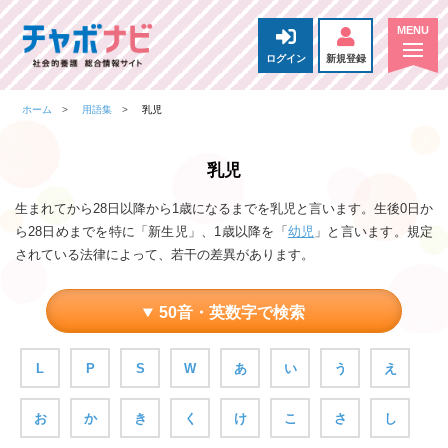
ログイン
新規登録
ホーム
用語集
乳児
乳児
生まれてから28日以降から1歳になるまでを乳児と言います。生後0日か
ら28日めまでを特に「新生児」、1歳以降を「
幼児
」と言います。規定
されている法律によって、若干の差異があります。
50音・英数字で検索
L
P
S
W
あ
い
う
え
お
か
き
く
け
こ
さ
し