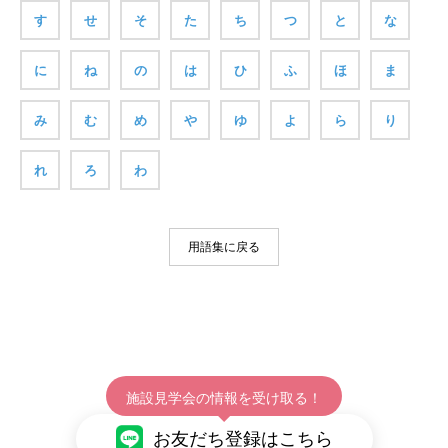
す
せ
そ
た
ち
つ
と
な
に
ね
の
は
ひ
ふ
ほ
ま
み
む
め
や
ゆ
よ
ら
り
れ
ろ
わ
用語集に戻る
施設見学会の情報を受け取る！
お友だち登録はこちら