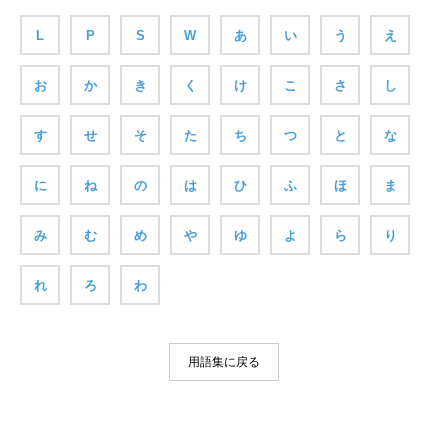
L
P
S
W
あ
い
う
え
お
か
き
く
け
こ
さ
し
す
せ
そ
た
ち
つ
と
な
に
ね
の
は
ひ
ふ
ほ
ま
み
む
め
や
ゆ
よ
ら
り
れ
ろ
わ
用語集に戻る