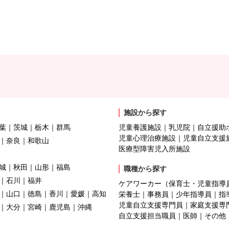
施設から探す
葉
茨城
栃木
群馬
児童養護施設
乳児院
自立援助
児童心理治療施設
児童自立支援
奈良
和歌山
医療型障害児入所施設
城
秋田
山形
福島
職種から探す
石川
福井
ケアワーカー（保育士・児童指導
山口
徳島
香川
愛媛
高知
栄養士
事務員
少年指導員
指
児童自立支援専門員
家庭支援専
大分
宮崎
鹿児島
沖縄
自立支援担当職員
医師
その他