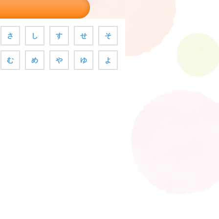
さ
し
す
せ
そ
む
め
や
ゆ
よ