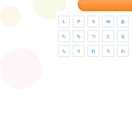
L
P
S
W
あ
た
ち
つ
と
な
ら
り
れ
ろ
わ