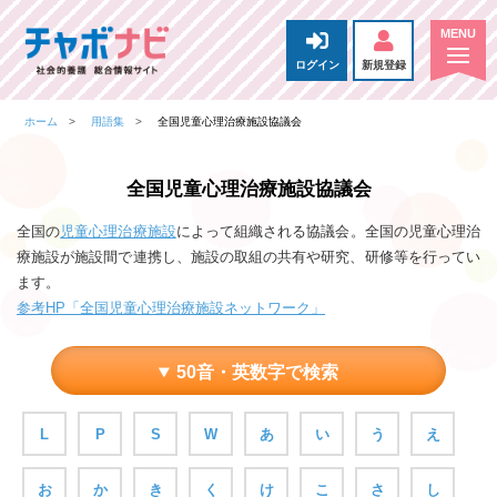
ログイン
新規登録
ホーム
用語集
全国児童心理治療施設協議会
全国児童心理治療施設協議会
全国の
児童心理治療施設
によって組織される協議会。全国の児童心理治
療施設が施設間で連携し、施設の取組の共有や研究、研修等を行ってい
ます。
参考HP「全国児童心理治療施設ネットワーク」
50音・英数字で検索
L
P
S
W
あ
い
う
え
お
か
き
く
け
こ
さ
し