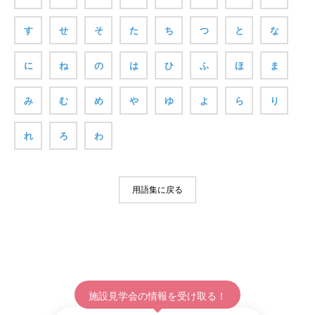
す
せ
そ
た
ち
つ
と
な
に
ね
の
は
ひ
ふ
ほ
ま
み
む
め
や
ゆ
よ
ら
り
れ
ろ
わ
用語集に戻る
施設見学会の情報を受け取る！