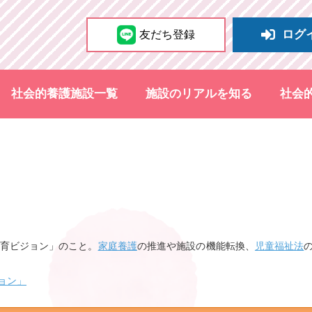
ログ
友だち登録
社会的養護施設一覧
施設のリアルを知る
社会
養育ビジョン」のこと。
家庭養護
の推進や施設の機能転換、
児童福祉法
ョン」