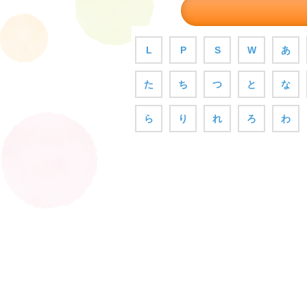
L
P
S
W
あ
た
ち
つ
と
な
ら
り
れ
ろ
わ