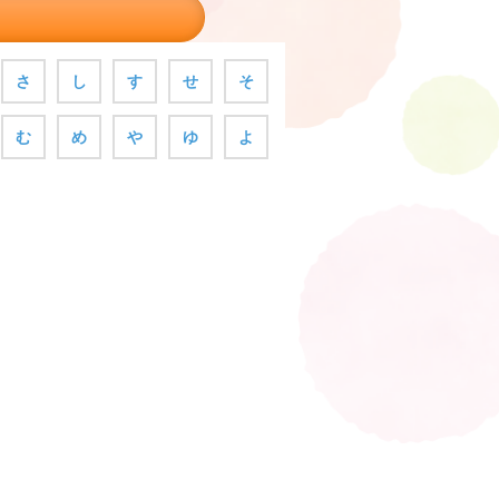
さ
し
す
せ
そ
む
め
や
ゆ
よ