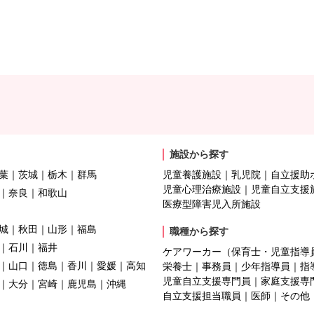
施設から探す
葉
茨城
栃木
群馬
児童養護施設
乳児院
自立援助
児童心理治療施設
児童自立支援
奈良
和歌山
医療型障害児入所施設
城
秋田
山形
福島
職種から探す
石川
福井
ケアワーカー（保育士・児童指導
山口
徳島
香川
愛媛
高知
栄養士
事務員
少年指導員
指
児童自立支援専門員
家庭支援専
大分
宮崎
鹿児島
沖縄
自立支援担当職員
医師
その他