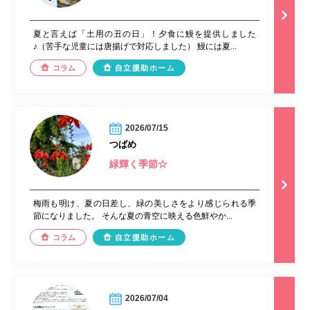
夏と言えば「土用の丑の日」！夕食に鰻を提供しました
♪（苦手な児童には唐揚げで対応しました） 鰻には夏...
コラム
自立援助ホーム
2026/07/15
つばめ
緑輝く季節☆
梅雨も明け、夏の日差し、緑の美しさをより感じられる季
節になりました。 そんな夏の青空に映える色鮮やか...
コラム
自立援助ホーム
2026/07/04