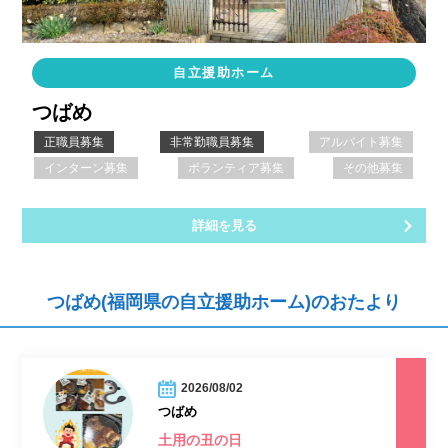
自立援助ホーム
つばめ
正職員募集
非常勤職員募集
アルバイト募集
インターン募集
ボランティア募集
その他募集
詳細を見る
つばめ(福岡県の自立援助ホーム)のおたより
2026/08/02
つばめ
土用の丑の日