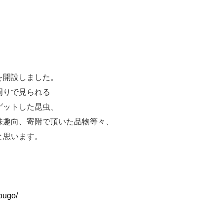
を開設しました。
周りで見られる
ゲットした昆虫、
味趣向、寄附で頂いた品物等々、
と思います。
ougo/