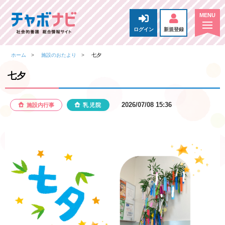
ログイン
新規登録
ホーム
施設のおたより
七夕
七夕
2026/07/08 15:36
施設内行事
乳児院