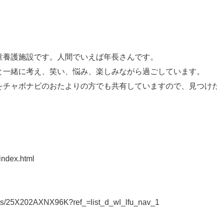
童養護施設です。人間でいえば年長さんです。
と一緒に考え、笑い、悩み、楽しみながら過ごしています。
をチャボナビのおたよりの方でも共有していますので、見つけ
index.html
st/ls/25X202AXNX96K?ref_=list_d_wl_lfu_nav_1