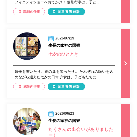
フィニティショーへおでかけ！ 個別行事は、子ど...
職員の仕事
児童養護施設
2026/07/19
生長の家神の国寮
七夕のひととき
短冊を書いたり、笹の葉を飾ったり… それぞれの願いを込
めながら迎えた七夕の日☆ 夕食は、子どもたちに...
施設内行事
児童養護施設
2026/06/23
生長の家神の国寮
たくさんの出会いがありました
ー！