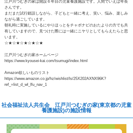
江戸川つむぎの家は開設６年目の児童養護施設です。人間でいえば年長
さんです。
まだまだ試行錯誤しながら、子どもと一緒に考え、笑い、悩み、楽しみ
ながら過ごしています。
朝礼時に実施しているにやりほっとをチャボナビのおたよりの方でも共
有していますので、見つけた際には一緒にニヤリとしてもらえたらと思
います。
☆★☆★☆★☆★☆★
江戸川つむぎの家ホームページ
https://www.kyousei-kai.com/tsumugi/index.html
Amazon欲しいものリスト
https://www.amazon.co.jp/hz/wishlist/ls/25X202AXNX96K?
ref_=list_d_wl_lfu_nav_1
社会福祉法人共生会 江戸川つむぎの家(東京都の児童
養護施設)の施設情報