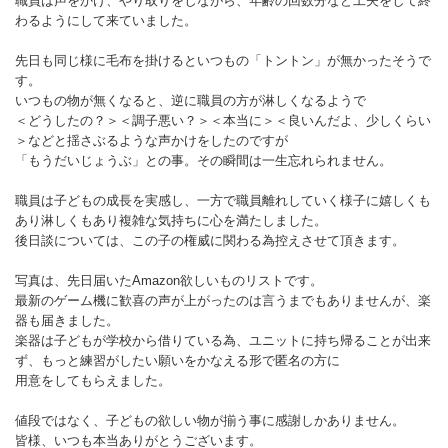
職員は声をかけ、やり取りをしながら、年齢の回数分など工夫をして終
わるようにして来ていました。
先日も同じ様に毛布を掛けるといつもの「トントン」が無かったそうで
す。
いつもの物が無くなると、逆に職員の方が淋しくなるようで
＜どうしたの？＞＜調子悪い？＞＜本当に＞＜良いんだよ、少しくらい
＞などと揺さぶるような声かけをしたのですが
「もうだいじょうぶ」との事。その瞬間は一生忘れられません。
職員は子どもの成長を実感し、一方で職員離れしていく様子に嬉しくも
あり淋しくもあり複雑な気持ちに心を満たしました。
後日談については、この子の権威に関わる為控えさせて頂きます。
写真は、先日届いたAmazon欲しいものリストです。
最新のゲーム機に歓喜の声が上がったのは言うまでもありませんが、楽
器も届きました。
楽器は子どもが学校から借りている為、ユニットに持ち帰ることが出来
ず、もっと練習がしたい願いをかなえる形で匿名の方に
用意をしてもらえました。
値段ではなく、子どもの欲しい物が揃う事に感謝しかありません。
皆様、いつも本当ありがとうございます。