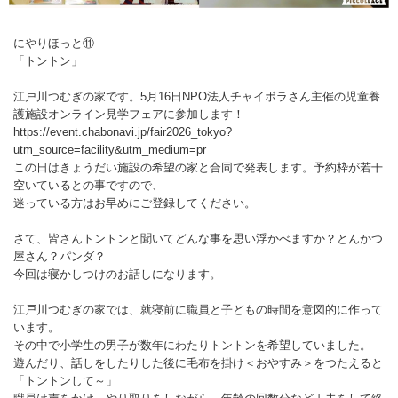
にやりほっと⑪
「トントン」
江戸川つむぎの家です。5月16日NPO法人チャイボラさん主催の児童養
護施設オンライン見学フェアに参加します！
https://event.chabonavi.jp/fair2026_tokyo?
utm_source=facility&utm_medium=pr
この日はきょうだい施設の希望の家と合同で発表します。予約枠が若干
空いているとの事ですので、
迷っている方はお早めにご登録してください。
さて、皆さんトントンと聞いてどんな事を思い浮かべますか？とんかつ
屋さん？パンダ？
今回は寝かしつけのお話しになります。
江戸川つむぎの家では、就寝前に職員と子どもの時間を意図的に作って
います。
その中で小学生の男子が数年にわたりトントンを希望していました。
遊んだり、話しをしたりした後に毛布を掛け＜おやすみ＞をつたえると
「トントンして～」