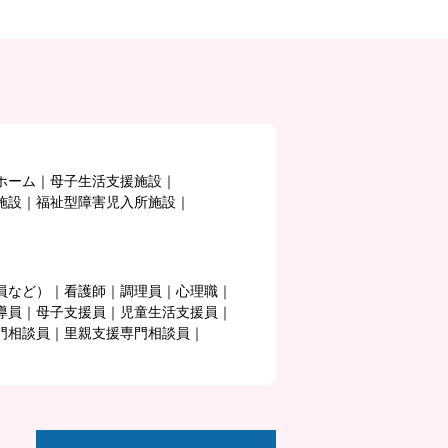
ホーム
母子生活支援施設
施設
福祉型障害児入所施設
員など）
看護師
調理員
心理職
導員
母子支援員
児童生活支援員
門相談員
里親支援専門相談員