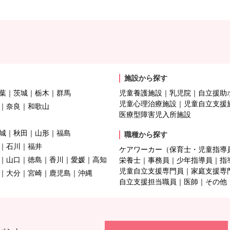
施設から探す
葉
茨城
栃木
群馬
児童養護施設
乳児院
自立援助
児童心理治療施設
児童自立支援
奈良
和歌山
医療型障害児入所施設
城
秋田
山形
福島
職種から探す
石川
福井
ケアワーカー（保育士・児童指導
山口
徳島
香川
愛媛
高知
栄養士
事務員
少年指導員
指
児童自立支援専門員
家庭支援専
大分
宮崎
鹿児島
沖縄
自立支援担当職員
医師
その他